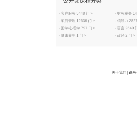
公开课课程分类
·
客户服务 5448 门 >
·
财务税务 140
·
项目管理 12639 门 >
·
领导力 2827
·
国学/心理学 797 门 >
·
语言 2649 
·
健康养生 1 门 >
·
政经 2 门 >
关于我们
|
商务