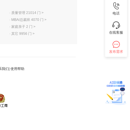
·
质量管理 21014 门 >
电话
·
MBA/总裁班 4070 门 >
·
家庭亲子 2 门 >
在线客服
·
其它 9956 门 >
发布需求
系我们
|
使用帮助