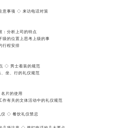
注意事项 ◇ 来访电话对策
知彼：分析上司的特点
在下级的位置上思考上级的事
司的行程安排
点 ◇ 男士着装的规范
 站、坐、行的礼仪规范
◇ 名片的使用
与工作有关的文体活动中的礼仪规范
礼仪 ◇ 餐饮礼仪禁忌
的几项注意 ◇ 拨打电话的几大要点