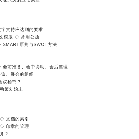
书文字支持应达到的要求
文模版 ◇ 常用公函
 SMART原则与SWOT方法
段：会前准备、会中协助、会后整理
型会议、展会的组织
好会议秘书？
活动策划始末
 ◇ 文档的索引
 ◇ 印章的管理
服务？