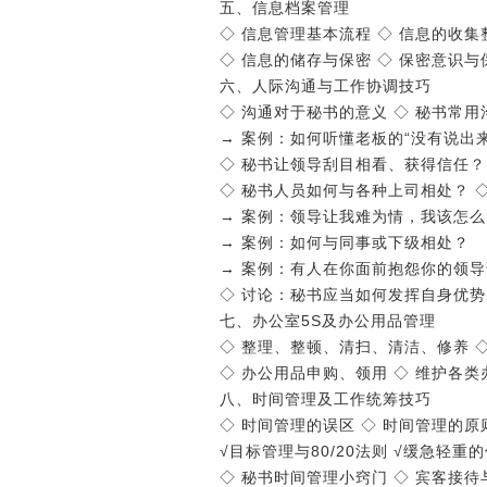
五、信息档案管理
◇ 信息管理基本流程 ◇ 信息的收集
◇ 信息的储存与保密 ◇ 保密意识与
六、人际沟通与工作协调技巧
◇ 沟通对于秘书的意义 ◇ 秘书常用
→ 案例：如何听懂老板的“没有说出
◇ 秘书让领导刮目相看、获得信任？
◇ 秘书人员如何与各种上司相处？ 
→ 案例：领导让我难为情，我该怎
→ 案例：如何与同事或下级相处？
→ 案例：有人在你面前抱怨你的领
◇ 讨论：秘书应当如何发挥自身优
七、办公室5S及办公用品管理
◇ 整理、整顿、清扫、清洁、修养 
◇ 办公用品申购、领用 ◇ 维护各
八、时间管理及工作统筹技巧
◇ 时间管理的误区 ◇ 时间管理的原
√目标管理与80/20法则 √缓急轻
◇ 秘书时间管理小窍门 ◇ 宾客接待