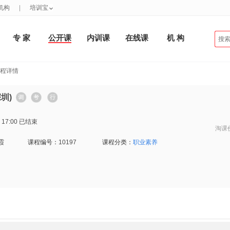
机构
|
培训宝
专 家
公开课
内训课
在线课
机 构
课程详情
圳)
 17:00
已结束
淘课
霞
课程编号：
10197
课程分类：
职业素养