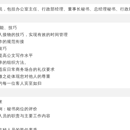
员，包括办公室主任、行政部经理、董事长秘书、总经理秘书、行政
技能、技巧
人接物的技巧，实现有效的时间管理
作的规范衔接
技巧
提高公文写作水平
率的组织方法。
适应日常商务场合的礼仪要求
微之处体现您对他人的尊重
的每一位客人宾至如归
求
案例：秘书岗位的评价
秘人员的职责与主要工作内容
秀文秘人员的胜任素质