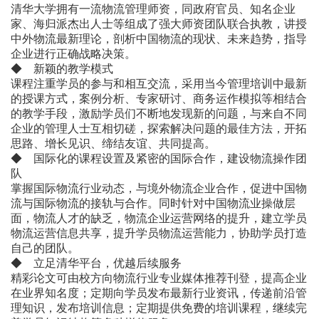
清华大学拥有一流物流管理师资，同政府官员、知名企业
家、海归派杰出人士等组成了强大师资团队联合执教，讲授
中外物流最新理论，剖析中国物流的现状、未来趋势，指导
企业进行正确战略决策。
◆ 新颖的教学模式
课程注重学员的参与和相互交流，采用当今管理培训中最新
的授课方式，案例分析、专家研讨、商务运作模拟等相结合
的教学手段，激励学员们不断地发现新的问题，与来自不同
企业的管理人士互相切磋，探索解决问题的最佳方法，开拓
思路、增长见识、缔结友谊、共同提高。
◆ 国际化的课程设置及紧密的国际合作，建设物流操作团
队
掌握国际物流行业动态，与境外物流企业合作，促进中国物
流与国际物流的接轨与合作。同时针对中国物流业操做层
面，物流人才的缺乏，物流企业运营网络的提升，建立学员
物流运营信息共享，提升学员物流运营能力，协助学员打造
自己的团队。
◆ 立足清华平台，优越后续服务
精彩论文可由校方向物流行业专业媒体推荐刊登，提高企业
在业界知名度；定期向学员发布最新行业资讯，传递前沿管
理知识，发布培训信息；定期提供免费的培训课程，继续完