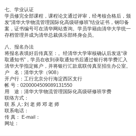
七、学业认证
学员修完全部课程，课程论文通过评审，经考核合格后，颁
发“清华大学物流管理国际化高级研修班”结业证书，钢印备
案，证书编号可在清华网站查询。学员学籍由清华大学统一
存档管理并成为清华总裁俱乐部终身会员。
八、报名办法
将报名表填好后传真至：。经清华大学审核确认后发送“录
取通知书”，学员在收到录取通知书后通过银行将学费汇入
清华大学指定账户，并将银行汇款底联传真至招生办公室。
户 名：清华大学（908）
开户行：工行北京分行海淀西区支行
帐 号：0200004509089131550
用 途：清华大学物流管理国际化高级研修班学费
联络方式：
联 系 人: 刘 老 师 邓 老 师
联系电话：
传 真： E-mail：
网址：