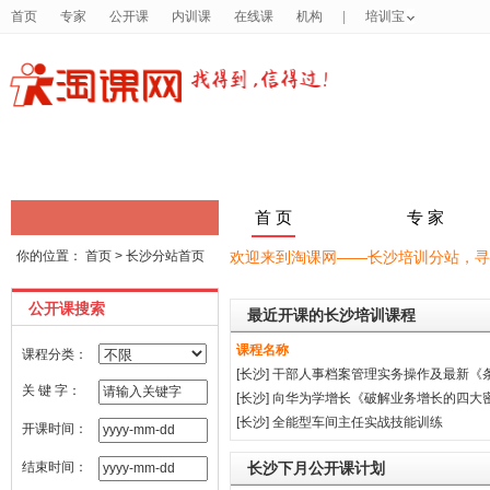
首页
专家
公开课
内训课
在线课
机构
|
培训宝
首 页
专 家
你的位置：
首页
> 长沙分站首页
欢迎来到淘课网——长沙培训分站，寻
公开课搜索
最近开课的长沙培训课程
课程名称
课程分类：
[长沙]
干部人事档案管理实务操作及最新《条
关 键 字：
[长沙]
向华为学增长《破解业务增长的四大
[长沙]
全能型车间主任实战技能训练
开课时间：
结束时间：
长沙下月公开课计划