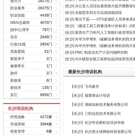
·
领导力
28275门
[长沙]
办公室人员综合素质能力提升暨数智
·
职业素养
26375门
[长沙]
全能型车间主任实战技能训练
·
职业技能
4439门
[长沙]
青出于蓝——OTS蓝领匠人培养体系&co
·
MBA/总裁班
4070门
[长沙]
《建设工程工程量清单计价标准》(GBT505
·
国学/心理学
797门
[长沙]
新质生产力时代人工智能行政管理应用建设
·
语言
2649门
[长沙]
向华为学增长《破解业务增长的四大
·
行政/法规
2854门
[长沙]
向华为学增长《破解业务增长的四大
·
党政爱国
31门
[长沙]
PMC-制造业生产计划与物料控制
·
家庭亲子
2门
[长沙]
AI大模型全栈工程师实战训练营培训
·
健康养生
1门
最新长沙培训机构
·
政经
2门
·
新媒体
6门
【长沙】
飞鸟集市
·
新技术
135门
·
其它
9956门
【长沙】
瑞莱斯会计培训
【长沙】
湖南知标技术服务有限公司
长沙培训机构
【长沙】
三职信息技术有限公司
·
经营战略
4272家
【长沙】
长沙市谷桥职业培训学校
·
市场营销
3994家
·
研发管理
6家
【长沙】
长沙房大侠网络科技有限公司