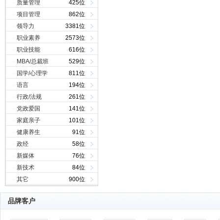
·
质量管理
425位
·
项目管理
862位
·
领导力
3381位
·
职业素养
2573位
·
职业技能
616位
·
MBA/总裁班
529位
·
国学/心理学
811位
·
语言
194位
·
行政/法规
261位
·
党政爱国
141位
·
家庭亲子
101位
·
健康养生
91位
·
政经
58位
·
新媒体
76位
·
新技术
84位
·
其它
900位
品牌客户