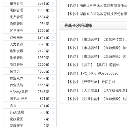
·
销售管理
3871家
【长沙】
湖南正和中医药教育有限责任
·
采购管理
1030家
【长沙】
湖南东方雷达教育科技股份有
·
生产管理
2684家
·
物流管理
954家
最新长沙培训师
·
客户服务
1695家
·
财务税务
1947家
【长沙】
【市场营销】
【文教体传媒】
·
人力资源
5578家
【长沙】
【市场营销】
【金融保险】
陈
·
培训发展
2120家
【长沙】
【市场营销】
【金融保险】
周
·
质量管理
1350家
·
项目管理
2200家
【长沙】
【其它】
【其它】
蒋哲钧
·
领导力
4655家
【长沙】
TPC_FKKTPO20250320
·
职业素养
4932家
【长沙】
【经营战略】
欧阳胜雄
·
职业技能
1556家
【长沙】
【人力资源】
【汽车机械制造
·
MBA/总裁班
2546家
·
国学/心理学
861家
【长沙】
【职业技能】
【金融保险】
沈
·
语言
749家
·
行政/法规
538家
·
党政爱国
2家
·
家庭亲子
2家