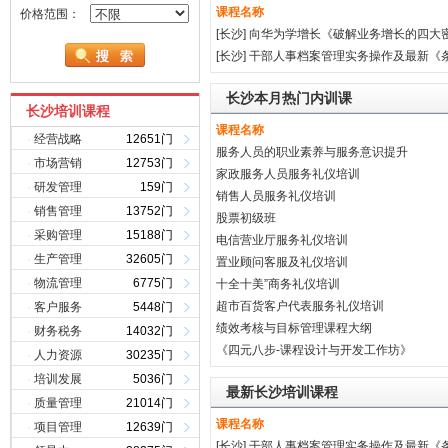
课程名称
价格范围：
[长沙]
向华为学增长《破解业务增长的四大
[长沙]
干部人事档案管理实务操作及最新《条
长沙本月热门内训课
长沙培训课程
课程名称
·
经营战略
12651门
服务人员的职业素养与服务意识提升
·
市场营销
12753门
家政服务人员服务礼仪培训
·
研发管理
159门
销售人员服务礼仪培训
·
销售管理
13752门
股票初级班
·
采购管理
15188门
电信营业厅服务礼仪培训
·
生产管理
32605门
置业顾问客服及礼仪培训
·
物流管理
6775门
十全十美”商务礼仪培训
超市百货客户代表服务礼仪培训
·
客户服务
5448门
绩效考核与目标管理课程大纲
·
财务税务
14032门
《四元八步-课程设计与开发工作坊》
·
人力资源
30235门
·
培训发展
5036门
最新长沙培训课程
·
质量管理
21014门
课程名称
·
项目管理
12639门
[长沙]
干部人事档案管理实务操作及最新《条