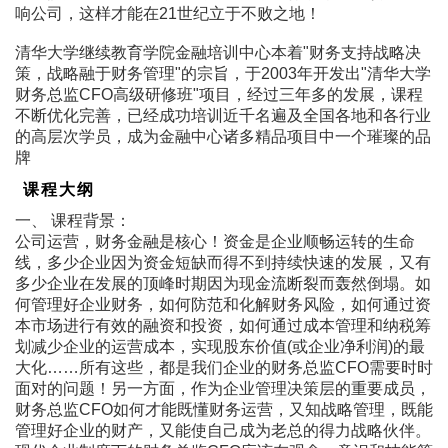
响公司，这样才能在21世纪立于不败之地！
清华大学继续教育学院金融培训中心本着"财务支持战略决
策，战略融于财务管理"的宗旨，于2003年开发出"清华大学
财务总监CFO高级研修班"项目，经过三年多的发展，课程
不断优化完善，已经成功培训近千名遍及全国各地和各行业
的高层次学员，成为金融中心诸多精品项目中一个璀璨的品
牌
课程大纲
一、 课程背景：
公司运营，财务金融是核心！资金是企业顺畅运转的生命
线，多少企业因为资金短缺而得不到持续快速的发展，又有
多少企业在发展的顶峰时期因为现金流断裂而轰然倒塌。如
何管理好企业财务，如何防范和化解财务风险，如何通过资
本市场进行有效的融资和投资，如何通过成本管理和纳税筹
划减少企业的运营成本，实现股东价值(或企业净利润)的最
大化……所有这些，都是我们企业的财务总监CFO需要时时
面对的问题！另一方面，作为企业管理决策层的重要成员，
财务总监CFO如何才能既懂财务运营，又知战略管理，既能
管理好企业的财产，又能使自己成为老总的得力战略伙伴。