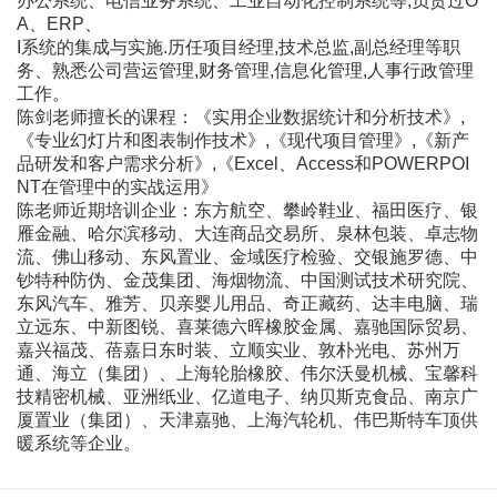
办公系统、电信业务系统、工业自动化控制系统等,负责过O
A、ERP、
I系统的集成与实施.历任项目经理,技术总监,副总经理等职
务、熟悉公司营运管理,财务管理,信息化管理,人事行政管理
工作。
陈剑老师擅长的课程：《实用企业数据统计和分析技术》,
《专业幻灯片和图表制作技术》,《现代项目管理》,《新产
品研发和客户需求分析》,《Excel、Access和POWERPOI
NT在管理中的实战运用》
陈老师近期培训企业：东方航空、攀岭鞋业、福田医疗、银
雁金融、哈尔滨移动、大连商品交易所、泉林包装、卓志物
流、佛山移动、东风置业、金域医疗检验、交银施罗德、中
钞特种防伪、金茂集团、海烟物流、中国测试技术研究院、
东风汽车、雅芳、贝亲婴儿用品、奇正藏药、达丰电脑、瑞
立远东、中新图锐、喜莱德六晖橡胶金属、嘉驰国际贸易、
嘉兴福茂、蓓嘉日东时装、立顺实业、敦朴光电、苏州万
通、海立（集团）、上海轮胎橡胶、伟尔沃曼机械、宝馨科
技精密机械、亚洲纸业、亿道电子、纳贝斯克食品、南京广
厦置业（集团）、天津嘉驰、上海汽轮机、伟巴斯特车顶供
暖系统等企业。