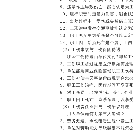
9、违章作业导致伤亡，能否认定为
10、履行职责时遭暴力伤害，能否认
11、出差过程中，受伤或突然病亡算
12、上班途中发生交通事故能认定为
13、职工见义勇为受伤是否可以认定
14、职工因工陪酒死亡是否属于工伤
（2）工伤事故与工伤保险待遇
1、哪些工伤待遇由单位支付?哪些工
2、工伤职工超过规定医疗期如何处理
3、单位能用商业保险赔偿职工工伤待
4、工伤补偿与民事赔偿出现竞合怎么
5、职工工伤治疗、医疗期间可享受
6、对工伤员工出院后“泡工伤”，企
7、职工因工死亡，直系亲属可以享
（3）工伤责任承担与工伤争议处理
1、用人单位如何向第三人追偿？
2、劳务派遣、承包租赁过程中发生
3、单位对劳动能力等级鉴定不服怎