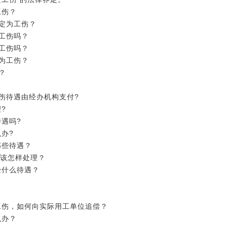
工伤？
定为工伤？
工伤吗？
工伤吗？
为工伤？
？
伤待遇由经办机构支付?
?
遇吗?
办?
那些待遇？
业该怎样处理？
受什么待遇？
工伤，如何向实际用工单位追偿？
么办？