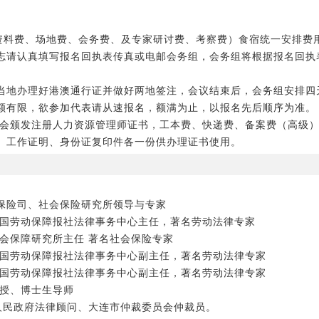
、资料费、场地费、会务费、及专家研讨费、考察费）食宿统一安排费
志请认真填写报名回执表传真或电邮会务组，会务组将根据报名回执
当地办理好港澳通行证并做好两地签注，会议结束后，会务组安排四
额有限，欲参加代表请从速报名，额满为止，以报名先后顺序为准。
会颁发注册人力资源管理师证书，工本费、快递费、备案费（高级）5
、工作证明、身份证复印件各一份供办理证书使用。
保险司、社会保险研究所领导与专家
中国劳动保障报社法律事务中心主任，著名劳动法律专家
会保障研究所主任 著名社会保险专家
中国劳动保障报社法律事务中心副主任，著名劳动法律专家
中国劳动保障报社法律事务中心副主任，著名劳动法律专家
教授、博士生导师
市人民政府法律顾问、大连市仲裁委员会仲裁员。