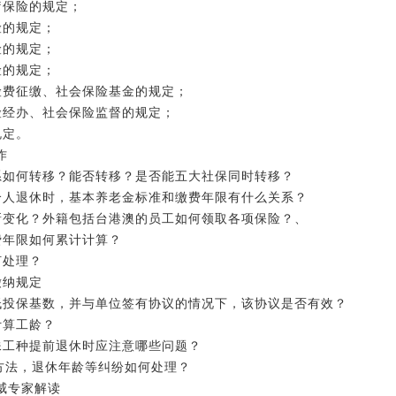
疗保险的规定；
险的规定；
险的规定；
险的规定；
险费征缴、社会保险基金的规定；
险经办、社会保险监督的规定；
规定。
作
系如何转移？能否转移？是否能五大社保同时转移？
个人退休时，基本养老金标准和缴费年限有什么关系？
新变化？外籍包括台港澳的员工如何领取各项保险？、
费年限如何累计计算？
何处理？
缴纳规定
低投保基数，并与单位签有协议的情况下，该协议是否有效？
计算工龄？
殊工种提前退休时应注意哪些问题？
定方法，退休年龄等纠纷如何处理？
威专家解读