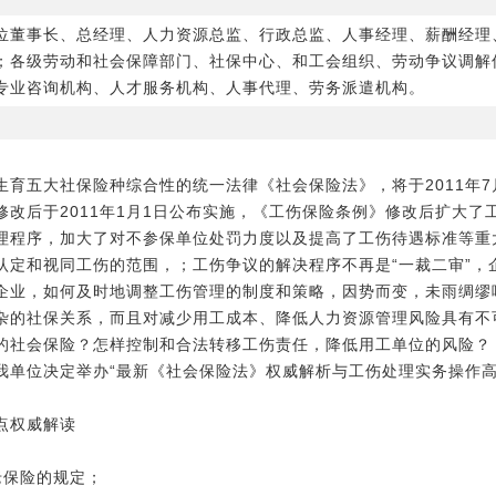
位董事长、总经理、人力资源总监、行政总监、人事经理、薪酬经理
；各级劳动和社会保障部门、社保中心、和工会组织、劳动争议调解
专业咨询机构、人才服务机构、人事代理、劳务派遣机构。
育五大社保险种综合性的统一法律《社会保险法》，将于2011年7
改后于2011年1月1日公布实施，《工伤保险条例》修改后扩大了
理程序，加大了对不参保单位处罚力度以及提高了工伤待遇标准等重
定和视同工伤的范围，；工伤争议的解决程序不再是“一裁二审”，企
企业，如何及时地调整工伤管理的制度和策略，因势而变，未雨绸缪
杂的社保关系，而且对减少用工成本、降低人力资源管理风险具有不
的社会保险？怎样控制和合法转移工伤责任，降低用工单位的风险？
我单位决定举办“最新《社会保险法》权威解析与工伤处理实务操作高
点权威解读
老保险的规定；