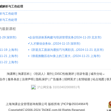
威解析与工伤处理
析与工伤处理
析与工伤处理
的最新课程
-29 深圳市)
•
企业培训体系构建与培训管理实务(2024-11-20 北京市)
•
“人才驱动业务&r...(2024-11-15 深圳市)
1-19 上海市)
•
《辞退员工面谈沟通技巧与离职员...(2024-11-21 北京市)
1-21 上海市)
•
《彻底推翻压在hr身上的三座大...(2024-11-21 上海市)
1-22 上海市)
淘课网
|
淘课百科
|
《培训人》期刊
|
DISC性格测评
|
培训专题
|
城市分站
合作
|
服务条款
|
法律声明
|
隐私保护
|
广告服务
|
招聘英才
|
友情链接
|
站点地图
|
联
沪公网安备 31010402000651号
上海淘课企业管理咨询有限公司 版权所有
沪ICP备05034964号
Copyright(C)2006-2024 TAOKE.com All Rights Reserved.