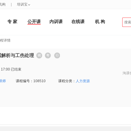
机构
|
培训宝
专 家
公开课
内训课
在线课
机 构
课程详情
威解析与工伤处理
 17:00
已结束
淘课
讲师
课程编号：
108510
课程分类：
人力资源