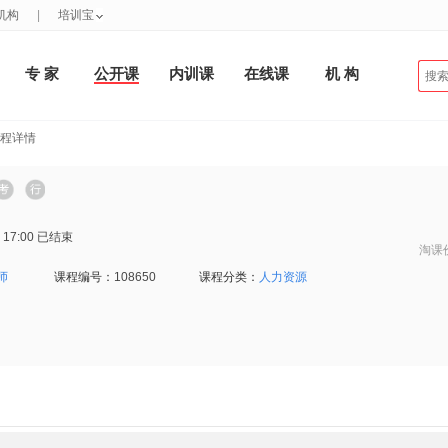
机构
|
培训宝
专 家
公开课
内训课
在线课
机 构
课程详情
 17:00
已结束
淘课
师
课程编号：
108650
课程分类：
人力资源