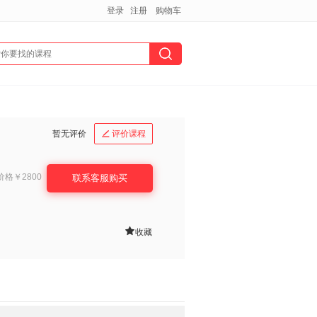
登录
注册
购物车
暂无评价
评价课程

价格
￥2800
联系客服购买

收藏