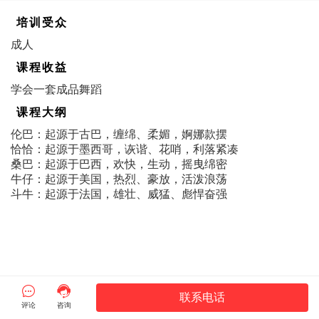
培训受众
成人
课程收益
学会一套成品舞蹈
课程大纲
伦巴：起源于古巴，缠绵、柔媚，婀娜款摆
恰恰：起源于墨西哥，诙谐、花哨，利落紧凑
桑巴：起源于巴西，欢快，生动，摇曳绵密
牛仔：起源于美国，热烈、豪放，活泼浪荡
斗牛：起源于法国，雄壮、威猛、彪悍奋强


联系电话
评论
咨询