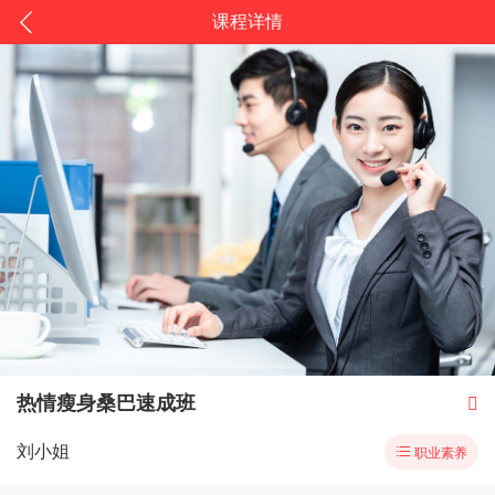
课程详情
热情瘦身桑巴速成班

刘小姐

职业素养