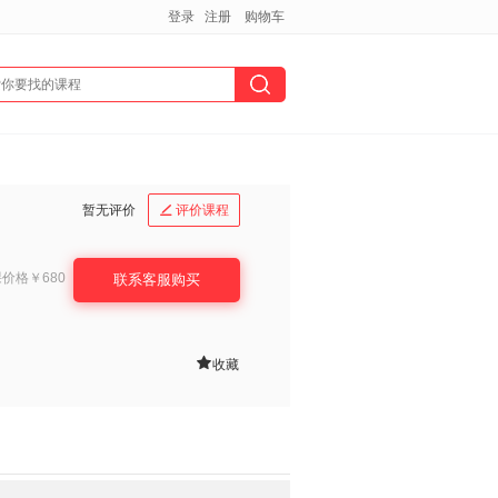
登录
注册
购物车
暂无评价
评价课程

课价格
￥680
联系客服购买

收藏