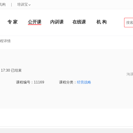
机构
|
培训宝
专 家
公开课
内训课
在线课
机 构
课程详情
 17:30
已结束
淘
课程编号：
11169
课程分类：
经营战略