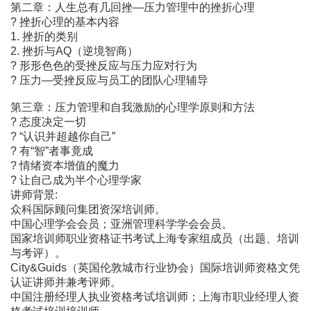
第二章：人生总有几回挫―压力管理中的挫折心理
? 挫折心理的基本内容
1. 挫折的类别
2. 挫折与AQ（逆境智商）
? 形形色色的受挫反应与压力应对行为
? 压力―受挫反应与员工的团队心理辅导
第三章：压力管理和自我激励的心理学原则和方法
? 态度决定一切
? “认识并超越你自己”
? 有“智”者事竟成
? 情绪资本增值的魔力
? 让自己成为半个心理学家
讲师背景:
众科国际顾问集团资深培训师。
中国心理学会会员；亚洲管理科学学会会员。
国家培训师职业资格证书考试上海专家组成员（出题、培训
与考评）。
City&Guids（英国伦敦城市行业协会）国际培训师资格文凭
认证讲师并兼考评师。
中国注册经理人执业资格考试培训师；上海市职业经理人资