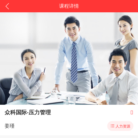
课程详情
众科国际-压力管理

姜瑾

人力资源