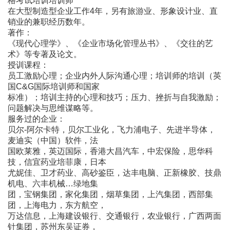
格考试培训培训师
在大型制造型企业工作4年，另有旅游业、形象设计业、直
销业的兼职经历数年。
著作：
《现代心理学》、《企业市场化管理丛书》、《交往的艺
术》等专著及论文。
授训课程：
员工激励心理；企业内外人际沟通心理；培训师的培训（英
国C&G国际培训师和国家
标准）；培训主持的心理和技巧；压力、挫折与自我激励；
问题解决与思维谋略等。
服务过的企业：
贝尔-阿尔卡特，贝尔工业化，飞力浦电子、先进半导体，
麦迪实（中国）软件，法
国欧莱雅，英迈国际，香港大昌汽车，中宏保险，思华科
技，信宜药业培菲康，日本
尤妮佳、卫才药业、高砂鉴臣，达丰电脑、正新橡胶、技鼎
机电、六丰机械…绿地集
团，宝钢集团，家化集团，烟草集团，上汽集团，西部集
团，上海电力，东方航空，
万达信息，上海建设银行、交通银行，农业银行，广西两面
针集团，苏州东吴证券，