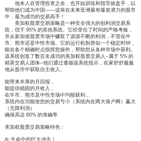
他本人在管理投资之余，也开始训练和指导操盘手，以
帮助他们成为中国――这块在未来亚洲最有爆发潜力的股市
中，最为成功的交易高手！
美加权股票交易策略是一种安全强大的创利润交易系
统，优于 95% 的其他系统。它经受住了时间的严格考验，
并从新加坡股票市场中赚取了源源不断的利润，不管在牛
市、熊市还是中性市场。它的运行机制类似一个稳定时钟，
能在各个精确时点指挥您操作，帮助您从各种市场中获利。
该系统创造了数百名成功的美加权股票交易人--属于 5% 的
精英交易人团体--他们通过遵循该系统指示，在家舒舒服服
地从股市中获取自主收入。
能带来丰厚的月回报，
能提供稳固的月收入，
在牛市、熊市及中性市场中均能获利，
系统内在功能使您的交易亏小（系统内在两大保户网）赢大
（无限利润）
确保高达 80% 的准确率
美加权股票交易策略特色：
A: 生命中的巨大冲击！