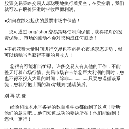
股票交易策略交易人却聪明地执行着卖空，在卖空后，我们
就可以在股价狂泄时坐收巨额利润。
●如何在跌宕起伏的股票市场中保值！
您可通过long/ short交易策略使利润保值，获得绝对的投
资保障.。市场的波动不会对您构成任何威胁！
●不必花费大量时间进行交易也不必担心市场形态走势，就
可以稳稳当当获得不菲的月收入！
您很有可能相当忙碌。许多交易人有其他的工作，不能
整天盯着市场行情。交易市场在带给您巨大利润的同时，您
也不得不投入大量的时间，除非.................只要您遵循该系
统，您就可把上面的游戏“规则”抛诸脑后。
别 再 犹 豫
经验和技术水平各异的数百名学员都做到了这点！听听
他们的意见吧….他们知道成功的要诀所在！他们能做到！
您也一定行！