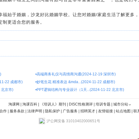
幸福始于婚姻，沙龙好比婚姻学校。让您对婚姻/家庭生活了解更多
定制更适合您的服务。
)
•
高端商务礼仪与高情商沟通(2024-12-19 深圳市)
1-22 成都市)
•
妙笔生花 精准表达 &mda...(2024-11-22 成都市)
4 北京市)
•
PPT逻辑结构与专业设计（1天...(2024-11-22 北京市)
淘课网
|
淘课百科
|
《培训人》期刊
|
DISC性格测评
|
培训专题
|
城市分站
合作
|
服务条款
|
法律声明
|
隐私保护
|
广告服务
|
招聘英才
|
友情链接
|
站点地图
|
联
沪公网安备 31010402000651号