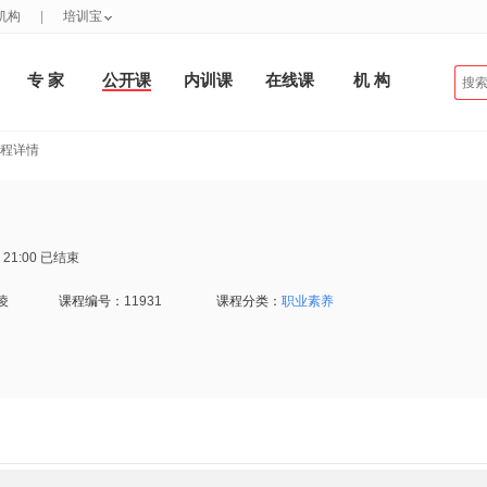
机构
|
培训宝
专 家
公开课
内训课
在线课
机 构
课程详情
 21:00
已结束
凌
课程编号：
11931
课程分类：
职业素养