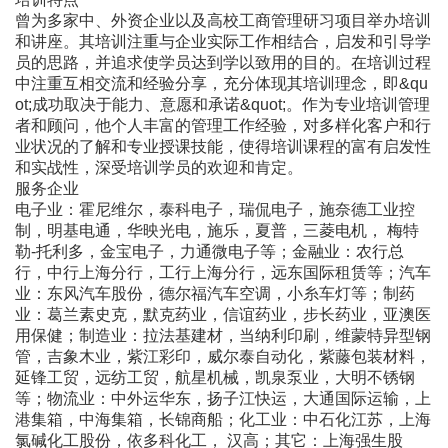
曾为多家中、外资企业以及高校工商管理研习项目举办培训
和讲座。其培训注重与企业实际工作相结合，启发和引导学
员的思路，并追求使学员达到学以致用的目的。在培训过程
中注重互相交流和经验分享，充分体现其培训理念，即&qu
ot;成功取决于能力、意愿和承诺&quot;。作为专业培训管理
者和顾问，他个人丰富的管理工作经验，对多样化客户和行
业状况的了解和专业授课技能，使得培训课程的富有启发性
和实战性，深受培训学员的欢迎和肯定。
服务企业
电子业：霍尼维尔，泰科电子，瑞侃电子，施奈德工业控
制，明基电通，华映光电，施乐，夏普，三菱电机， 梅特
勒-托利多，金宝电子，力通微电子等；金融业：农行总
行，中行上海分行，工行上海分行，远东国际租赁等；汽车
业：东风汽车股份，德尔福汽车空调，小糸车灯等；制药
业：葛兰素史克，默克药业，信谊药业，步长药业，亚澳医
用保健；制造业：拉法基建材，当纳利印刷，维蒙特异型钢
管，吉象木业，紫江彩印，威尔泰自动化，紫藤包装材料，
延锋工贸，远纺工贸，航星机械，凯泉泵业，大明不锈钢
等；物流业：中外运华东，扬子江快运，大通国际运输，上
港集箱，中海集箱，长锦商船；化工业：中石化江苏，上海
氯碱化工股份，依多科化工， 汉高；其它：上海强生股