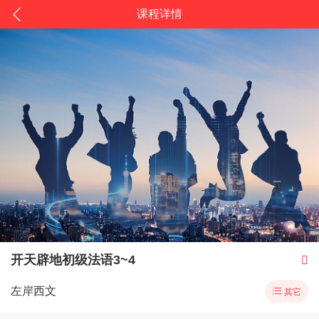
课程详情
开天辟地初级法语3~4

左岸西文

其它