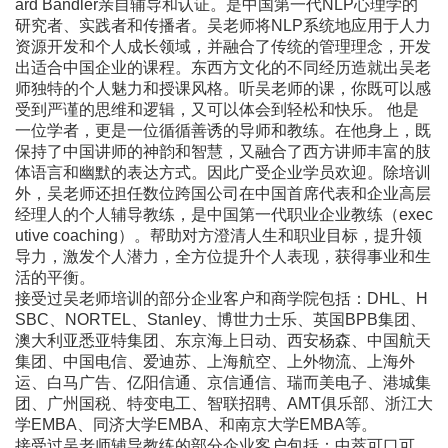
ard Bandler亲自辅导和认证。是中国第一代NLP心理学的
研究者、实践者和传播者。吴老师将NLP系统地应用于人力
资源开发和个人成长领域，并融合了传统的管理理念，开发
出适合中国企业的课程。东西方文化的不同经历造就出吴老
师独特的个人魅力和授课风格。听吴老师的课，你既可以感
受到严谨的思维和逻辑，又可以体会到轻松和快乐。 他是
一位学者，更是一位循循善诱的导师和教练。在他身上，既
保持了中国讲师的神韵和智慧，又融合了西方讲师丰富的肢
体语言和幽默的表达方式。因此广受企业学员欢迎。除培训
外，吴老师还担任数位跨国公司在中国首席代表和企业高层
经理人的个人辅导教练，是中国第一代职业企业教练（exec
utive coaching）。帮助对方澄清人生和职业目标，提升领
导力，激发个人潜力，全方位提升个人表现，获得事业和生
活的平衡。
接受过吴老师培训的部分企业客户和商学院包括：DHL、H
SBC、NORTEL、Stanley、博世力士乐、英国BPB集团、
澳大利亚悉亚特集团、东京海上日动、西安杨森、中国航天
集团、中国电信、爱迪苏、上海航空、上外物流、上海外
运、白马广告、亿阳信通、京信通信、瑞而美电子、港城集
团、广州国税、特变电工、智联招聘、AMT俱乐部、浙江大
学EMBA、同济大学EMBA、和南京大学EMBA等。
接受过吴老师辅导教练的部分企业客户包括：中萃可口可