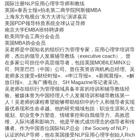
国际注册NLP应用心理学导师和教练
英国«泰吾士报»拍名第二商学院阿斯顿MBA
上海东方电视台‘东方大讲坛’演讲嘉宾
美国PDP领导特质系统全球认证导师
南京大学EMBA班特聘讲师
欧美同学会工商分会会员
英国MBA协会会员
吴老师是中国知名的组织行为管理专家，应用心理学培训导
师，杰出的领导人发展辅导教练（executive coach）。曾
在多家公司担任中高层领导者，包括英国MOBILEMINX公
司、阿里巴巴（中国）公司。曾任英资咨询机构总经理。吴
老师多次接受«财经时报»、«申江导报»、«新闻晨报»、«解
放日报»、上海广播电台、SH Magazine等记者采访。
吴老师在组织行为管理领域具备丰富的培训和辅导教练经
验。被媒体誉为中国经理人个人发展培训和辅导教练第一
人！吴老师的课程希望能够帮助组织中的个人和领导者实现
最优表现和生命卓越。他的研究领域包括：职业生涯和人生
规划、职业竞争力塑造、情绪掌控和自我领导力、高效思
维、人际沟通和影响力。他是平衡式成功理念的倡导者和传
播者。作为中国首位国际NLP总会（the Society of NLP）
认证的NLP导师，他在英国接受NLP应用心理学创始人Rich