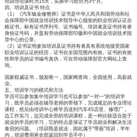
培训理论课时为15天，实操学习部分为3个月。
四、培训及证书 特点
（1）《汽车钣金修整师》证书是中华人民共和国劳动和社
会保障部中国就业培训技术指导中心颁发的职业培训认证合
格证书。标有证书序列号、证书编号、培训者及证书持有者
身份证号码，并盖有劳动保障部印徽和中国就业培训技术指
导中心的公章。
（2）证书证明参加培训及证书持有者具有系统地接受国家
职业培训认证的经历，证书在全国范围内有效。证书的有效
性和学员的证书编号真伪，可在劳动保障部官方网站上查
询。
国家权威证书，颁发唯一，国家网查询，全国使用，高薪就
业。
五、培训学习的模式和方法
学员可以参加集中培训学习也可以参加“一对一”的培训学
习，既学员必须在辅导老师的带领下，完成规定的专业理论
课程，然后由培训中心将学员送到汽车4S店里、修理厂，
边工作实习，边完成全部的培训课程，是一种比较适合急于
就业的学员的学习，它的特点是保证了学员就业和解决生活
食宿的问题。（培训既是就业，因此属于“带薪”培训，半年
内，培训费用将全部返回到学员手中）