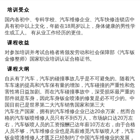
培训受众
国内各初中、专科学校、汽车维修企业、汽车快修连锁店中
具有初中以上文化，年龄在18周岁以上，身体健康的男性学
生或工人。 有从业工作经历的更佳。
课程收益
对参加培训并考试合格者将颁发劳动和社会保障部《汽车钣
金修整师》国家职业培训认证合格证书。
课程大纲
自从有了汽车，汽车的碰撞事故几乎是不可避免的。随着汽
车车速的提高和汽车保有量的增加，汽车碰撞的严重性和危
害性将日益加剧。而在汽车碰撞事故中，深受损坏最严重的
部件就是车身，因此车身钣金喷漆的修复是必不可少的。中
国目前已是世界第二大汽车销售国家和第三大
汽车生产国家，拥有的汽车维修企业已达20余万家，然而合
格的汽车钣喷维修人员只有不到5万人，市场缺口达20万左
右，汽车钣喷人员的工资报酬已达年薪10万左右，由于合格
人员不够，汽车维修企业也是高薪难觅汽车钣喷人才，汽车
钣金喷漆维修人才匮乏已经制约了中国汽车维修业的发展，