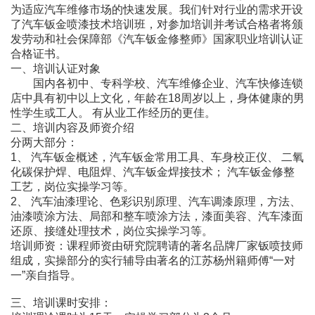
为适应汽车维修市场的快速发展。我们针对行业的需求开设
了汽车钣金喷漆技术培训班，对参加培训并考试合格者将颁
发劳动和社会保障部《汽车钣金修整师》国家职业培训认证
合格证书。
一、培训认证对象
国内各初中、专科学校、汽车维修企业、汽车快修连锁
店中具有初中以上文化，年龄在18周岁以上，身体健康的男
性学生或工人。 有从业工作经历的更佳。
二、培训内容及师资介绍
分两大部分：
1、 汽车钣金概述，汽车钣金常用工具、车身校正仪、 二氧
化碳保护焊、电阻焊、汽车钣金焊接技术； 汽车钣金修整
工艺，岗位实操学习等。
2、 汽车油漆理论、色彩识别原理、汽车调漆原理，方法、
油漆喷涂方法、局部和整车喷涂方法，漆面美容、汽车漆面
还原、接缝处理技术，岗位实操学习等。
培训师资：课程师资由研究院聘请的著名品牌厂家钣喷技师
组成，实操部分的实行辅导由著名的江苏杨州籍师傅“一对
一”亲自指导。
三、培训课时安排：