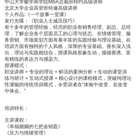
中山大学敏学商学院MBA总栽班特约高级讲师
北京大学企业高管班特邀高级讲师
个人作品:《一个故事一堂课》
发行光碟：《职业人士减压技巧》
有十多年的管理经验，经历的职业有销售经理、副总、总经
理，了解企业各个层面员工的心理与状态。在情绪管理、服
务营销、市场策划方面有着丰富的实践经验与理论基础。在
培训方面有独特的个人风格，深厚的专业基础。善长深入浅
出，理论与实践相结合，授课风格形象生动，循循善诱、富
有精练的表达力与感染力。
授课模式：
职业讲师 + 专业的理论 + 鲜活的案例分析 + 生动的课堂演
练与研讨 + 互动式授课 + 精心设计的课程模式，突破纯理论
性灌输的传统培训模式，令受训者在“体验中改变、在改变
中体会。”
培训特长：
主讲课程：
《幸福婚姻的七把金钥匙》
《压力与情绪管理》