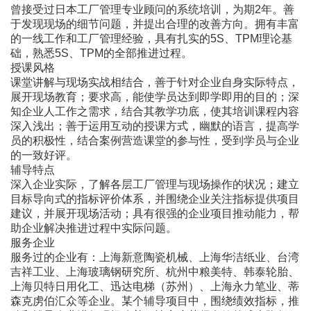
曾接受过日本工厂管理专业顾问的系统培训，为期2年。善
于发现现场的细节问题，并提出合理的改善方向。拥有丰富
的一线工作和工厂管理经验，具有扎实的5S、TPM理论基
础，熟悉5S、TPM的全部推进过程。
授课风格
课堂讲解与现场实战相结合，善于针对企业自身实际特点，
展开现场教育；要求高，能使学员达到即学即用的目的；深
知企业人工作之需求，结合其教学功底，使其培训课程内容
深入浅出；善于运用互动的授课方式，幽默的语言，提高学
员的积极性，结合案例营造课堂的参与性，受到学员与企业
的一致好评。
辅导特点
深入企业实际，了解各层工厂管理与现场操作的状况；建立
目标导向式的指标评价体系，并围绕企业关注指标提供项目
建议，并展开现场活动；具有很强的企业项目推动能力，帮
助企业解决推进过程中实际问题。
服务企业
服务过的企业有：上海新意陶瓷机械、上海华洁纸业、台湾
吉祥工业、上海玻璃钢研究所、杭州中粮美特、韩泰轮胎、
上海贝特日用化工、迅达电梯（苏州）、上海永力笔业、蒂
森克虏伯汇众等企业。某个辅导项目中，围绕绩效指标，推