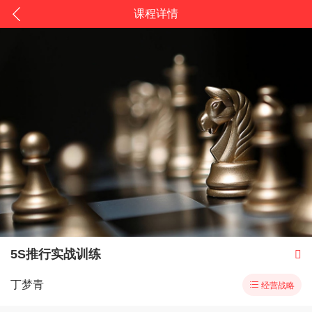
课程详情
5S推行实战训练

丁梦青

经营战略