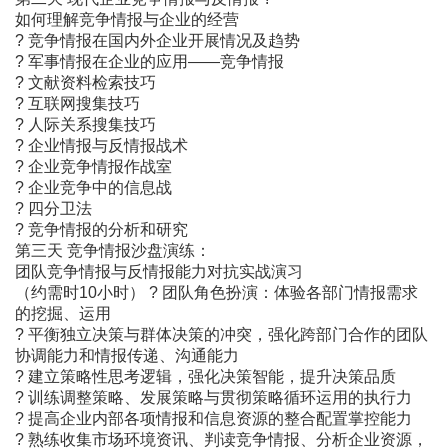
如何理解竞争情报与企业的经营
? 竞争情报在国内外企业开展情况及趋势
? 军事情报在企业的应用――竞争情报
? 文献资料检索技巧
? 互联网搜集技巧
? 人际关系搜集技巧
? 企业情报与反情报战术
? 企业竞争情报作战室
? 企业竞争中的信息战
? 四分卫法
? 竞争情报的分析和研究
第三天 竞争情报沙盘演练：
团队竞争情报与反情报能力对抗实战演习
（约需时10小时） ? 团队角色扮演：体验各部门情报需求
的挖掘、运用
? 平衡独立决策与群体决策的冲突，强化跨部门合作的团队
协调能力和情报传递、沟通能力
? 建立策略性思考逻辑，强化决策智能，提升决策品质
? 训练调整策略、发展策略与贯彻策略循环运用的执行力
? 提高企业内部各项情报和信息资源的整合配置掌控能力
? 熟练收集市场环境资讯、判读竞争情报、分析企业资源，