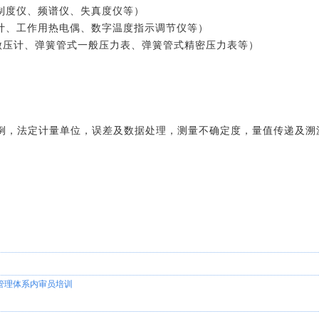
调制度仪、频谱仪、失真度仪等）
度计、工作用热电偶、数字温度指示调节仪等）
式微压计、弹簧管式一般压力表、弹簧管式精密压力表等）
例，法定计量单位，误差及数据处理，测量不确定度，量值传递及溯
卫生管理体系内审员培训