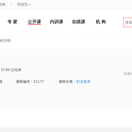
机构
|
培训宝
专 家
公开课
内训课
在线课
机 构
课程详情
 17:00
已结束
淘课
梅
课程编号：
51177
课程分类：
职业素养