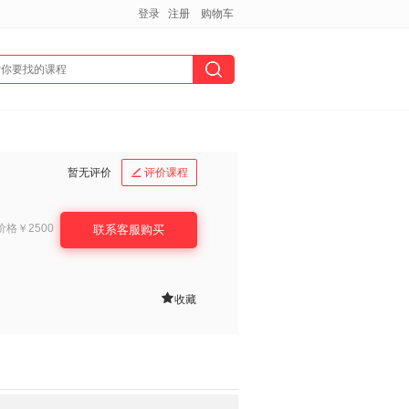
登录
注册
购物车
暂无评价
评价课程

价格
￥2500
联系客服购买

收藏