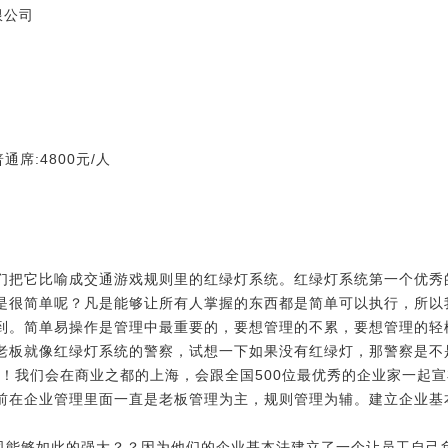
限公司
通席:4800元/人
们把它比喻成交通游戏规则里的红绿灯系统。红绿灯系统第一个优秀
是很简单呢？凡是能够让所有人掌握的东西都是简单可以执行，所以
到。简单易操作是管理中最重要的，要想管理的不累，要想管理的轻
老板就像红绿灯系统的警察，试想一下如果没有红绿灯，那警察是不
年！我们会在商业之都的上海，会跟全国500位最优秀的企业家一起
前在企业管理里面一直是老板管理为主，规则管理为辅。建立企业基
)的公司能够如此的强大？？因为他们的企业基本法建立了一个让员工自