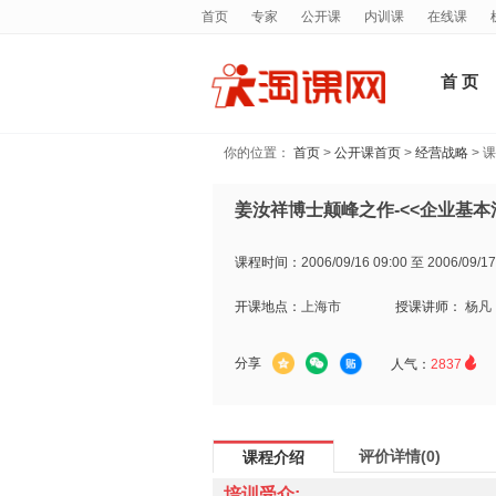
首页
专家
公开课
内训课
在线课
首 页
你的位置：
首页
>
公开课首页
>
经营战略
> 
姜汝祥博士颠峰之作-<<企业基本
课程时间：
2006/09/16 09:00 至 2006/09/17
开课地点：
上海市
授课讲师：
杨凡

分享
人气：
2837
评价详情(0)
课程介绍
培训受众: