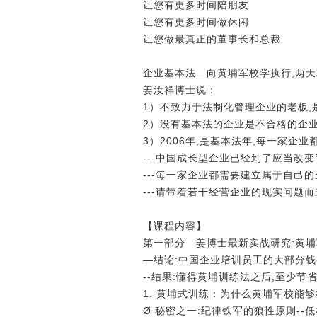
让您有更多时间陪朋友
让您有更多时间做休闲
让您做最真正的董事长和总裁
企业基本法―向黄埔军校学执行,两
姜汝祥博士说：
1）不致力于法制化管理企业的老板,
2）没有基本法的企业是不合格的企
3）2006年,是基本法年,每一家企
---中国成长型企业已经到了应当改
---每一家企业都需要建立属于自己
---请带着若干经营企业的现实问题
【课程内容】
第一部分 姜博士最新实战研究:黄埔
―结论:中国企业培训员工的大部分钱
--结果:懂得黄埔训练法之后,至少节
1. 黄埔式训练：为什么黄埔军校能
Ø 秘密之一:纪律铁军的狼性原则--低