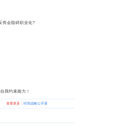
,反而会阻碍职业化?
立自我约束能力！
查看更多：
经营战略
公开课