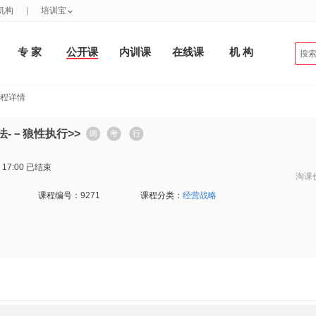
机构
|
培训宝
专 家
公开课
内训课
在线课
机 构
课程详情
法-－狼性执行>>
 17:00
已结束
淘课
课程编号：
9271
课程分类：
经营战略