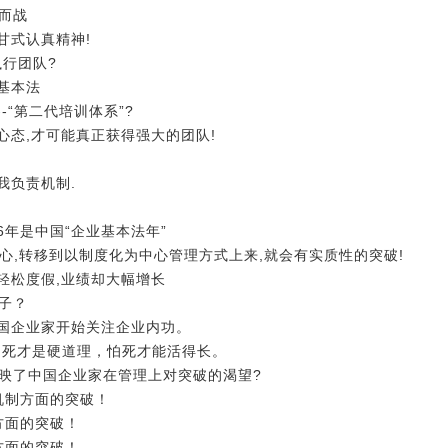
死而战
阿甘式认真精神!
执行团队?
基本法
-“第二代培训体系”?
心态,才可能真正获得强大的团队!
我负责机制.
6年是中国“企业基本法年”
心,转移到以制度化为中心管理方式上来,就会有实质性的突破!
样轻松度假,业绩却大幅增长
点子？
中国企业家开始关注企业内功。
不死才是硬道理，怕死才能活得长。
反映了中国企业家在管理上对突破的渴望?
向机制方面的突破！
制方面的突破！
制方面的突破！