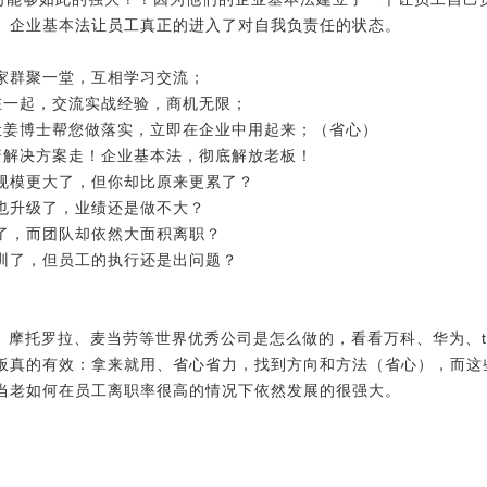
。企业基本法让员工真正的进入了对自我负责任的状态。
业家群聚一堂，互相学习交流；
在一起，交流实战经验，商机无限；
让姜博士帮您做落实，立即在企业中用起来；（省心）
着解决方案走！企业基本法，彻底解放老板！
规模更大了，但你却比原来更累了？
也升级了，业绩还是做不大？
了，而团队却依然大面积离职？
训了，但员工的执行还是出问题？
e、摩托罗拉、麦当劳等世界优秀公司是怎么做的，看看万科、华为、t
板真的有效：拿来就用、省心省力，找到方向和方法（省心），而这
当老如何在员工离职率很高的情况下依然发展的很强大。