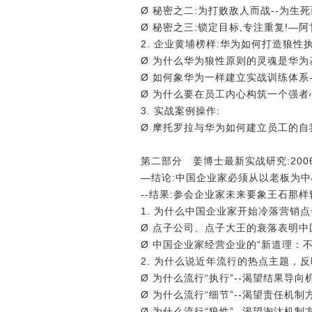
Ø 秘密之二:为打败敌人而战--为生
Ø 秘密之三:锁定目标,专注重复!―
2. 企业黄埔榜样:华为如何打造狼性
Ø 为什么华为狼性原则的灵魂是华为
Ø 如何象华为一样建立实战训练体系-
Ø 为什么要在员工内心构筑一个强者
3. 实战案例操作:
Ø 摩托罗拉与华为如何建立员工的自
第二部分 姜博士最新实战研究:200
―结论:中国企业家必须从以老板为中
--结果:参会企业家未来要象王石那
1. 为什么中国企业家开始冷落营销
Ø 点子公司、点子大王的衰落表明
Ø 中国企业家经营企业的“新道理：
2. 为什么说近年流行的热点主题，
Ø 为什么流行“执行”--渴望结果导
Ø 为什么流行“细节”--渴望责任机
Ø 为什么流行“狼性”--渴望淘汰机