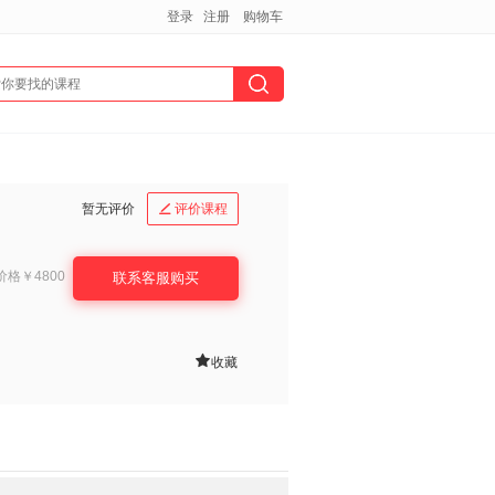
登录
注册
购物车
暂无评价
评价课程

价格
￥4800
联系客服购买

收藏