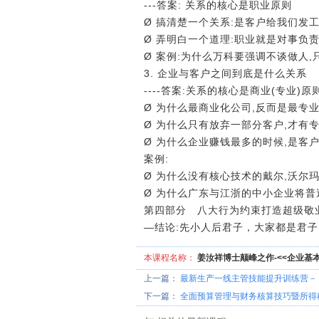
---答案: 关系的核心是职业原则
Ø 搞清楚一个关系:是客户给我们发
Ø 弄明白一个道理:职业就是对事负责
Ø 案例:为什么万科要强调不谈做人,
3. 企业与客户之间到底是什么关系
----答案:关系的核心是商业(专业)原
Ø 为什么最商业化公司,反而是最专
Ø 为什么只有放弃一部分客户,才有专
Ø 为什么企业赚钱最多的时候,是客
案例:
Ø 为什么没有核心技术的戴尔,沃尔
Ø 为什么广东与江浙的中小企业将普
第四部分 八大行为约束打造超级敬
―结论:先小人后君子，大家都是君
本课程名称：
姜汝祥博士颠峰之作-<<企业基本
上一篇：
最新生产一线主管技能提升训练营－
下一篇：
全面预算管理与财务核算技巧暨所得