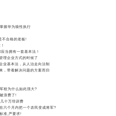
天掌握华为狼性执行
是不合格的老板!
业！
业都应当拥有一套基本法！
变管理企业方式的时候了
的企业基本法，从人治走向法制
而来，带着解决问题的方案而归
军校为什么如此强大?
被浪费了!
省几十万培训费
够在六个月内把一个农民变成将军?
标准,严要求!