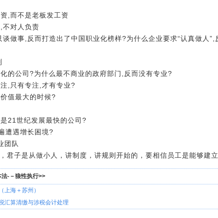
工资,而不是老板发工资
,不对人负责
只谈做事,反而打造出了中国职业化榜样?为什么企业要求“认真做人”
则
业化的公司?为什么最不商业的政府部门,反而没有专业?
注,只有专注,才有专业?
户价值最大的时候?
玛是21世纪发展最快的公司?
遍遭遇增长困境?
业团队
子，君子是从做小人，讲制度，讲规则开始的，要相信员工是能够建
法-－狼性执行>>
（上海＋苏州）
税汇算清缴与涉税会计处理