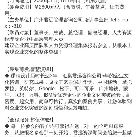
【时间地点】2006年11月18-19日.广州(第六届)
【参会费用】￥2800元/人（含教材、午餐茶点、证书费
用）
【主办单位】广州君远管理咨询公司.培训事业部 Tel： Fa
x：-810
【学员对象】董事长、总裁、总经理、副总经理、人力资源
经理等企业中高层管理人员
建议企业高层团队和人力资源经理集体报名参会，从根本上
实现企业文化的整体突破！
【厚集薄发,智慧演绎!】
◆ 课程设计历时长达3年，汇集君远咨询公司5年的企业文
化咨询、研究成果，吸收了来自深圳华为、中国移动、摩托
罗拉、英特尔、Google、松下、可口可乐、广州地铁、蒙
牛、联想、万科、IBM等优秀企业的企业文化突破经验，高
密度、超实用、简单可执行，真实的案例共享，让您体验到
对企业文化突破的深刻感悟和运筹帷幄。
【全程服务,超值体验!】
◆ 每一位参会的客户均可获得君远一对一的全程跟踪服
务，从您报名参会那一刻开始，君远资深顾问会陪您一起做