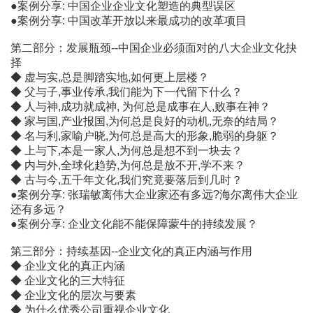
●案例分享: 中国企业企业文化塑造的典型误区
●案例分享: 中国改革开放以来最成功的改革项目
第二部分：发展瓶颈--中国企业必须面对的八大企业文化抉
择
◆ 虚与实,总是脚踏实地,如何更上层楼？
◆ 父与子,事业传承,我们能为下一代留下什么？
◆ 人与神,成功就成神, 为何总是成事在人,败事在神？
◆ 家与国,产业报国,为何总是良好的动机,无奈的结局？
◆ 名与利,家喻户晓,为何总是高大的形象,脆弱的身躯？
◆ 上与下,本是一家人,为何总是想不到一块去？
◆ 内与外,全球化趋势,为何总是放不开,学不来？
◆ 古与今,五千年文化,我们究竟要落后到几时？
●案例分享: 张瑞敏离伟大企业家还有多远?海尔离伟大企业
还有多远？
●案例分享: 企业文化能不能保障蒙牛的持续发展？
第三部分：持续基因--企业文化的真正内涵与作用
◆ 企业文化的真正内涵
◆ 企业文化的三大特征
◆ 企业文化的层次与要素
◆ 为什么优秀公司重视企业文化