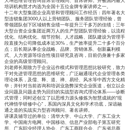
大坤思维管理咨询首席管理顾问、首席讲师。并被国内最大
培训机构慧才内选为全国十五位金牌专家讲师之一。
十二年大型集团企业高管和管理顾问工作经历：四年著名大
型连锁集团3000人以上营销团队、服务团队管理经验，曾
带领团队创下区域销售业绩一年提升三千多万的佳绩；三年
大型台资企业集团近两万人的生产型团队管理经验，以流程
优化、结构优化、细节控制、人才战略、团队建设为管理手
段直接为公司降低成本近30%，生产效率提升二十多个百分
点；后长期从事企业战略、品牌、营销体系、创新赢利模
式、人力资源等综合性项目研究及咨询，目前仍身兼十多家
企业的高级管理顾问。
刘老师长期致力于企业运作模式和管理思想比较研究，致力
于对先进管理思想的思维研究，广泛融通现代企业管理各类
理论体系，及儒、释、道、禅、易经、风水等中西方文化精
华；并针对当前咨询和培训业急弊深究企业医道，创立以企
业问题及问题走势为回归的实战型咨询式理论体系――诊断
式管理；同时还创立了以思维力源头修炼为智慧成就的“现
代禅悟学研修中心”，系国内深具文化和学术功底，深谙融
通之道的实战实力型咨询顾问、著名讲师。
讲课及辅导过的单位：清华大学、中山大学、广东工业大
学、中国南方电网、中国移动、信息产业部电子第五研究
所、广东职业经理人协会、广东工商联合会、广东省总商