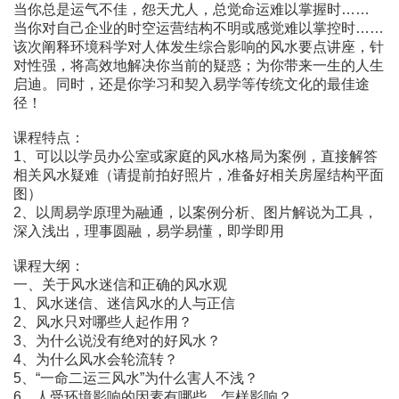
当你总是运气不佳，怨天尤人，总觉命运难以掌握时……
当你对自己企业的时空运营结构不明或感觉难以掌控时……
该次阐释环境科学对人体发生综合影响的风水要点讲座，针
对性强，将高效地解决你当前的疑惑；为你带来一生的人生
启迪。同时，还是你学习和契入易学等传统文化的最佳途
径！
课程特点：
1、可以以学员办公室或家庭的风水格局为案例，直接解答
相关风水疑难（请提前拍好照片，准备好相关房屋结构平面
图）
2、以周易学原理为融通，以案例分析、图片解说为工具，
深入浅出，理事圆融，易学易懂，即学即用
课程大纲：
一、关于风水迷信和正确的风水观
1、风水迷信、迷信风水的人与正信
2、风水只对哪些人起作用？
3、为什么说没有绝对的好风水？
4、为什么风水会轮流转？
5、“一命二运三风水”为什么害人不浅？
6、人受环境影响的因素有哪些，怎样影响？