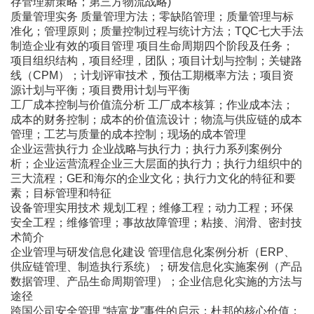
存管理新策略；第三方物流战略)
质量管理实务 质量管理方法；零缺陷管理；质量管理与标
准化；管理原则；质量控制过程与统计方法；TQC七大手法
制造企业有效的项目管理 项目生命周期四个阶段及任务；
项目组织结构，项目经理，团队；项目计划与控制；关键路
线（CPM）；计划评审技术，预估工期概率方法；项目资
源计划与平衡；项目费用计划与平衡
工厂成本控制与价值流分析 工厂成本核算；作业成本法；
成本的财务控制；成本的价值流设计；物流与供应链的成本
管理；工艺与质量的成本控制；现场的成本管理
企业运营执行力 企业战略与执行力；执行力系列案例分
析；企业运营流程企业三大层面的执行力；执行力组织中的
三大流程；GE和海尔的企业文化；执行力文化的特征和要
素；目标管理和特征
设备管理实用技术 规划工程；维修工程；动力工程；环保
安全工程；维修管理；事故故障管理；粘接、润滑、密封技
术简介
企业管理与研发信息化建设 管理信息化案例分析（ERP、
供应链管理、制造执行系统）；研发信息化实施案例（产品
数据管理、产品生命周期管理）；企业信息化实施的方法与
途径
跨国公司安全管理 “特富龙”事件的启示；杜邦的核心价值；