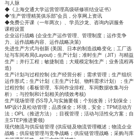
与人脉
◆《上海交通大学运营管理高级研修班结业证书》
◆“生产管理精英俱乐部”会员，分享网上资讯
◆免费公开课（一年两次）、学员沙龙、咨询内训服务
课程设置
企业运行战略 (企业生产运作管理、管理制度；运作竞争
力、运作战略内容、运作战略决策)
先进生产方式与创新 (美国、日本的制造战略变化；工厂选
址与车间布局(Layout)；生产计划；准时生产（JIT）与精益
生产；并行工程；敏捷制造；大规模定制生产；业务流程再
造)
生产计划与过程控制 (生产经营分析；需求管理；生产组织
运作形式；生产计划（主生产计划、物料需求计划）；生产
过程控制（看板管理、车间作业排程、车间数据收集与分
析）；与控制和计划相关的绩效考核)
生产现场管理 (5S导入与实施要领；个别改善；计划保全；
MP设计及松动管理；品质保全；环境，安全；TPM活动方
法；OPL（推进方法）；目视管理；活动与活性化方案；自
主STEP推进要领)
现代物流与供应链管理 (供应链及物流管理概述；物流企业
战略；供应链管理与竞争战略；供应链管理战略；采购与库