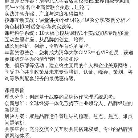
超强师资阵容：清华北大等著名高校教授/业界顶级专家顾
问/中外知名企业高管联合执教，理论与
实践并驾齐驱，广度与深度相得益彰。
授课互动实战：课堂讲授/小组讨论／经验分享/案例分析／
角色模拟/对话交流/考察实践等。
课程科学系统：10大核心模块课程/1个实战演练专题/多堂
互动主题讲座，从品牌的创立、培育、
成长到维护、创新，全程孕育你的品牌。
丰富资源整合：您将成为清华大学CIMS中心VIP会员，获邀
参加我院举办的清华管理论坛和沙
龙、俱乐部等活动，建立终生受用的个人和企业关系网络，
享受中心共享政策及未来专业培训、认证、峰会、策划、咨
询等系列配套服务的最优惠待遇。
课程宗旨
理念分享：创建基于战略的品牌运作管理系统思考。
创新思维：全球经济一体化形势下企业领导人、品牌经理的
新视觉。
解决方案：聚焦品牌运作管理结构梳理、热点、焦点、难点
问题解析。
共享平台：充分交流全员互动共同搭建权威、专业的品牌资
源网络体系。