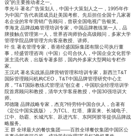
设”的主要推动者之一。
李光斗 著名广告策划人，中国十大策划人之一，1995年作
为中国广告代表团成员赴美国考察。先后担任全国十几家著
名企业的常年营销广告顾问，曾获全国电视广告银奖。
李海龙 品牌战略管理培训专家，中国品牌教练第一人，品
牌接触点管理第一人，世界咨询师协会高级顾问，多家大学
管理学院品牌管理方向客座教授、讲师。
叶 生 著名管理专家，香港经盛国际集团有限公司执行董
事，经盛管理咨询（中国）公司合伙人，中国企业文化哲学
派主流代表，出版专著多部，国内外多家大型网站专栏作
家。
王汉武 著名实战派品牌营销管理和培训专家，新西兰T&T
国际管理顾问机构CEO，T&T中国品牌管理研究中心主
席，“T&T国际教练式管理法”创立者，中国职业经理培训学
院首席顾问和教授，清华大学客座教授，中国30强培训大
师。
邓德隆 品牌战略专家，杰克?特劳特中国合伙人，合著有
《定位中国实践版》，为TCL、红塔、康富来、长城电子、
江中、劲霸、长城汽车、跃进汽车、东阿阿胶等提供品牌战
略服务。
王 群 全球最大的餐饮集团――百胜全球餐饮集团中国区公