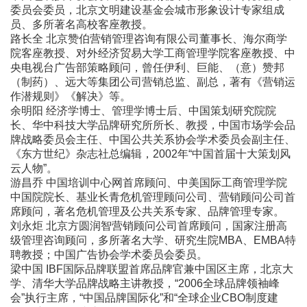
委员会委员，北京文明建设基金会城市形象设计专家组成
员、多所著名高校客座教授。
路长全 北京赞伯营销管理咨询有限公司董事长、海尔商学
院客座教授、对外经济贸易大学工商管理学院客座教授、中
央电视台广告部策略顾问，曾任伊利、巨能、（意）赞邦
（制药）、远大等集团公司营销总监、副总，著有《营销运
作潜规则》《解决》等。
余明阳 经济学博士、管理学博士后、中国策划研究院院
长、华中科技大学品牌研究所所长、教授，中国市场学会品
牌战略委员会主任、中国公共关系协会学术委员会副主任、
《东方世纪》杂志社总编辑，2002年“中国首届十大策划风
云人物”。
游昌乔 中国培训中心网首席顾问、中美国际工商管理学院
中国院院长、基业长青危机管理顾问公司、营销顾问公司首
席顾问，著名危机管理及公共关系专家、品牌管理专家。
刘永炬 北京方圆润智营销顾问公司首席顾问，国家注册高
级管理咨询顾问，多所著名大学、研究生院MBA、EMBA特
聘教授；中国广告协会学术委员会委员。
梁中国 IBF国际品牌联盟首席品牌官兼中国区主席，北京大
学、清华大学品牌战略主讲教授，“2006全球品牌领袖峰
会”执行主席，“中国品牌国际化”和“全球企业CBO制度建