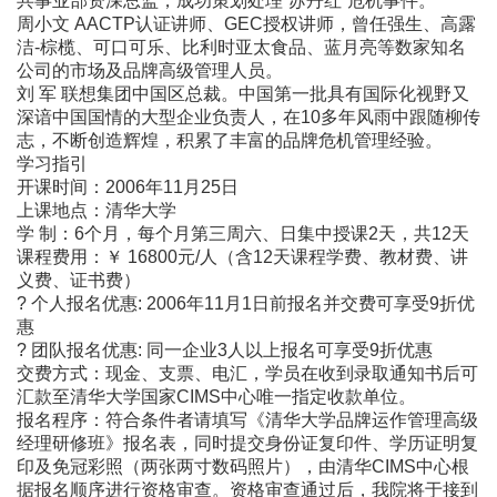
共事业部资深总监，成功策划处理“苏丹红”危机事件。
周小文 AACTP认证讲师、GEC授权讲师，曾任强生、高露
洁-棕榄、可口可乐、比利时亚太食品、蓝月亮等数家知名
公司的市场及品牌高级管理人员。
刘 军 联想集团中国区总裁。中国第一批具有国际化视野又
深谙中国国情的大型企业负责人，在10多年风雨中跟随柳传
志，不断创造辉煌，积累了丰富的品牌危机管理经验。
学习指引
开课时间：2006年11月25日
上课地点：清华大学
学 制：6个月，每个月第三周六、日集中授课2天，共12天
课程费用：￥ 16800元/人（含12天课程学费、教材费、讲
义费、证书费）
? 个人报名优惠: 2006年11月1日前报名并交费可享受9折优
惠
? 团队报名优惠: 同一企业3人以上报名可享受9折优惠
交费方式：现金、支票、电汇，学员在收到录取通知书后可
汇款至清华大学国家CIMS中心唯一指定收款单位。
报名程序：符合条件者请填写《清华大学品牌运作管理高级
经理研修班》报名表，同时提交身份证复印件、学历证明复
印及免冠彩照（两张两寸数码照片），由清华CIMS中心根
据报名顺序进行资格审查。资格审查通过后，我院将于接到