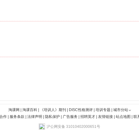
淘课网
|
淘课百科
|
《培训人》期刊
|
DISC性格测评
|
培训专题
|
城市分站
合作
|
服务条款
|
法律声明
|
隐私保护
|
广告服务
|
招聘英才
|
友情链接
|
站点地图
|
联
沪公网安备 31010402000651号