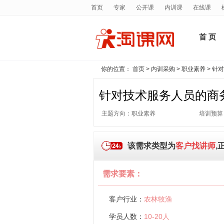
首页
专家
公开课
内训课
在线课
首 页
你的位置：
首页
>
内训采购
>
职业素养
> 针
针对技术服务人员的商
主题方向：职业素养
培训预算
该需求类型为
客户找讲师
,
需求要素：
客户行业：
农林牧渔
学员人数：
10-20人