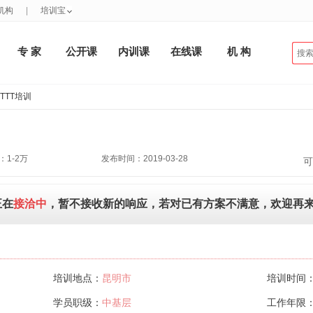
机构
|
培训宝
专 家
公开课
内训课
在线课
机 构
TTT培训
1-2万
发布时间：2019-03-28
可
正在
接洽中
，暂不接收新的响应，若对已有方案不满意，欢迎再
培训地点：
昆明市
培训时间
学员职级：
中基层
工作年限