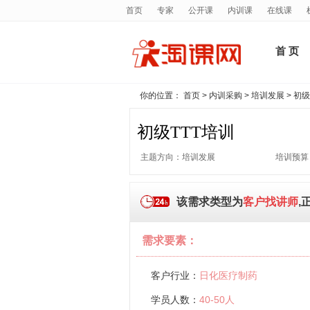
首页
专家
公开课
内训课
在线课
首 页
你的位置：
首页
>
内训采购
>
培训发展
> 初级
初级TTT培训
主题方向：培训发展
培训预算：
该需求类型为
客户找讲师
,
需求要素：
客户行业：
日化医疗制药
学员人数：
40-50人