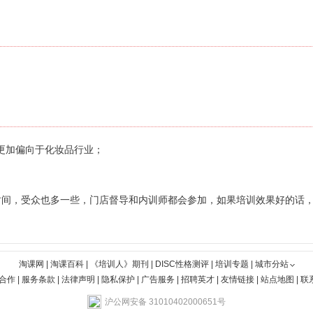
更加偏向于化妆品行业；
时间，受众也多一些，门店督导和内训师都会参加，如果培训效果好的话，
淘课网
|
淘课百科
|
《培训人》期刊
|
DISC性格测评
|
培训专题
|
城市分站
合作
|
服务条款
|
法律声明
|
隐私保护
|
广告服务
|
招聘英才
|
友情链接
|
站点地图
|
联
沪公网安备 31010402000651号