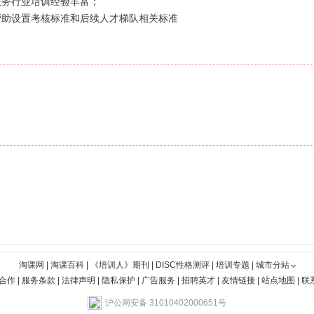
服务行业培训经验丰富；
帮助设置考核标准和后续人才梯队相关标准
淘课网
|
淘课百科
|
《培训人》期刊
|
DISC性格测评
|
培训专题
|
城市分站
合作
|
服务条款
|
法律声明
|
隐私保护
|
广告服务
|
招聘英才
|
友情链接
|
站点地图
|
联
沪公网安备 31010402000651号