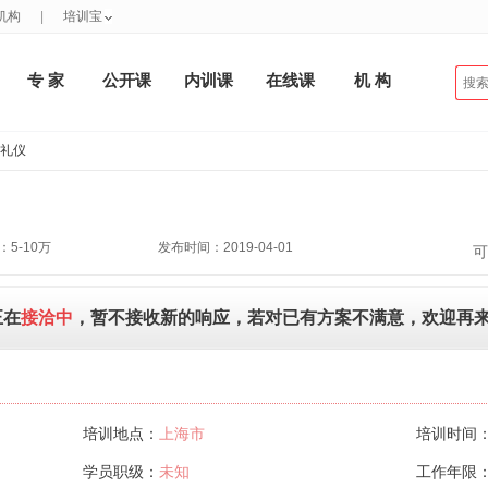
机构
|
培训宝
专 家
公开课
内训课
在线课
机 构
务礼仪
5-10万
发布时间：2019-04-01
可
正在
接洽中
，暂不接收新的响应，若对已有方案不满意，欢迎再
培训地点：
上海市
培训时间
学员职级：
未知
工作年限