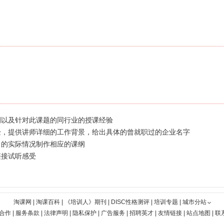
例以及针对此课题的同行业的授课经验
验，提供讲师详细的工作背景，给出具体的曾就职过的企业名字
司的实际情况制作相应的课纲
链接试听感受
淘课网
|
淘课百科
|
《培训人》期刊
|
DISC性格测评
|
培训专题
|
城市分站
合作
|
服务条款
|
法律声明
|
隐私保护
|
广告服务
|
招聘英才
|
友情链接
|
站点地图
|
联