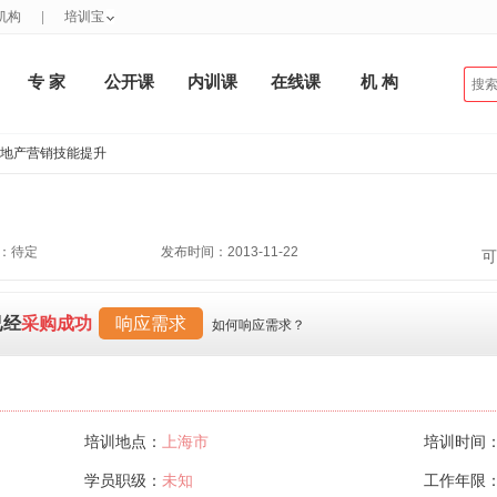
机构
|
培训宝
专 家
公开课
内训课
在线课
机 构
业地产营销技能提升
：待定
发布时间：2013-11-22
可
已经
采购成功
响应需求
如何响应需求？
培训地点：
上海市
培训时间
学员职级：
未知
工作年限