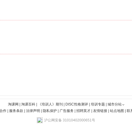
淘课网
|
淘课百科
|
《培训人》期刊
|
DISC性格测评
|
培训专题
|
城市分站
合作
|
服务条款
|
法律声明
|
隐私保护
|
广告服务
|
招聘英才
|
友情链接
|
站点地图
|
联
沪公网安备 31010402000651号