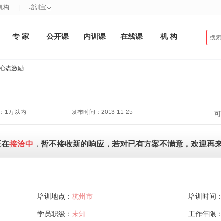
机构
|
培训宝
专 家
公开课
内训课
在线课
机 构
售心态激励
：1万以内
发布时间：2013-11-25
可
正在
接洽中
，暂不接收新的响应，若对已有方案不满意，欢迎再
培训地点：
杭州市
培训时间
学员职级：
未知
工作年限