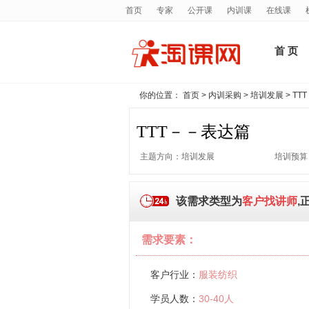
首页
专家
公开课
内训课
在线课
首 页
你的位置：
首页
>
内训采购
>
培训发展
> T
TTT－－表达篇
主题方向：培训发展
培训预算：
该需求类型为
客户找讲师
,
需求要素：
客户行业：
服装纺织
学员人数：
30-40人