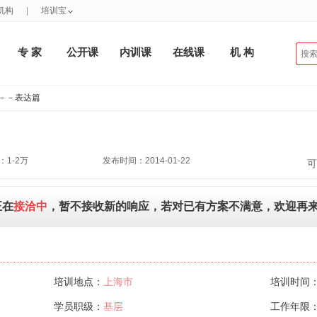
机构
|
培训宝
专 家
公开课
内训课
在线课
机 构
TT－－表达篇
1-2万
发布时间：2014-01-22
可
正在
接洽中
，暂不接收新的响应，若对已有方案不满意，欢迎再
培训地点：
上海市
培训时间
学员职级：
基层
工作年限