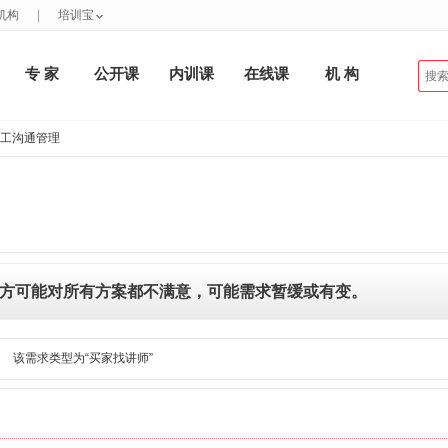
机构
|
培训宝
专 家
公开课
内训课
在线课
机 构
员工沟通管理
方可能对所有方案都不满意，可能需求暂缓或有变。
该需求类型为“买家找讲师”