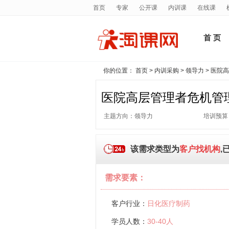
首页
专家
公开课
内训课
在线课
首 页
你的位置：
首页
>
内训采购
>
领导力
> 医院
医院高层管理者危机管
主题方向：领导力
培训预算
该需求类型为
客户找机构
,
需求要素：
客户行业：
日化医疗制药
学员人数：
30-40人