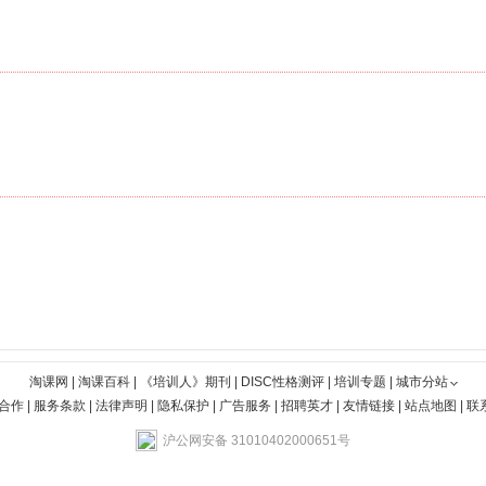
淘课网
|
淘课百科
|
《培训人》期刊
|
DISC性格测评
|
培训专题
|
城市分站
合作
|
服务条款
|
法律声明
|
隐私保护
|
广告服务
|
招聘英才
|
友情链接
|
站点地图
|
联
沪公网安备 31010402000651号