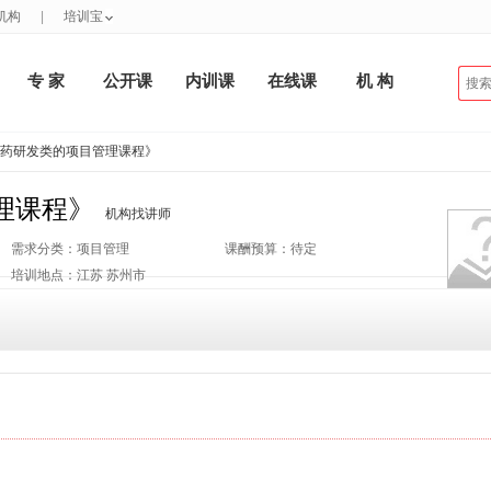
机构
|
培训宝
专 家
公开课
内训课
在线课
机 构
医药研发类的项目管理课程》
理课程》
机构找讲师
需求分类：项目管理
课酬预算：待定
培训地点：江苏 苏州市