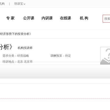
机构
|
培训宝
专 家
公开课
内训课
在线课
机 构
新经济形势下的投资分析》
分析》
机构找讲师
需求分类：经营战略
课酬预算：待定
培训地点：北京 北京市