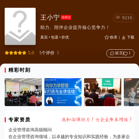
王小宁

信得过
9210
助力、陪伴企业提升核心竞争力！


真实
•
包退
•
价优
收录
下载
5.0
5个评价

留言
1
精彩时刻
专家资质















企业管理咨询高级顾问
在企业管理咨询领域，以卓越的专业知识和实践经验，为多家企