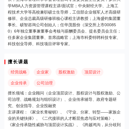
学MBA人力资源管理课程主讲/面试官；中央财经大学、上海工
程技术大学等高校兼职硕士生导师，工信部企业领军人才高级研
修班、企业总裁高级研修班核心课程主讲教授；上海盛钧集团董
事长、硕智咨询公司创始人；任华茂股份（深交所上市00085
0）6年独立董事兼董事会考核与薪酬委员会、提名委员会主任；
任多家企业集团董事、首席战略官；上海市科委特聘科技专家、
科技创业导师、科技项目评审专家。
擅长课题
经营战略
企业家
股权激励
顶层设计
企业传承
公司治理
擅长领域：企业顾问（企业顶层设计、股权设计与股权激励、公
司治理、战略规划与组织设计）、企业传承辅导、政府专题研
究、创业指导、企业投融资
主讲课程：《家业长青秘钥》、《守业、分家、转型——家族企
业的关键抉择》、《二代接班的人才断层焦虑与应对策略》、
《家企传承隐性威胁与顶层设计实战》、《跨越鸿沟，从分歧到