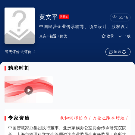
黄文平

信得过
6546
中国民营企业传承辅导、顶层设计、股权设计


真实
•
包退
•
价优
收录
下载

留言
暂无评价 去评价
精彩时刻

专家资质















中国智慧家办集团执行董事、亚洲家族办公室协会传承研究院院
长，上海市管理科学学会管理咨询专业委员会主任委员；多所大