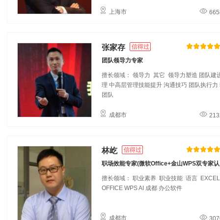
上海市
665
张家存
信得过
团队领导力专家
擅长领域： 领导力 其它
领导力塑造
团队建
理
中高层管理技能提升
沟通技巧
团队执行力
团队
成都市
213
林屹
信得过
职场效能专家(微软Office+金山WPS双专家认..
擅长领域： 职业素养 职业技能 语言
EXCEL
OFFICE
WPS
AI
成都
办公软件
成都市
307