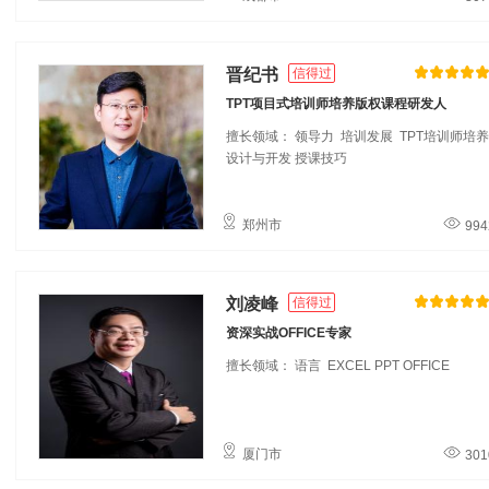
晋纪书
信得过
TPT项目式培训师培养版权课程研发人
擅长领域： 领导力 培训发展
TPT培训师培养
设计与开发
授课技巧
郑州市
994
刘凌峰
信得过
资深实战OFFICE专家
擅长领域： 语言
EXCEL
PPT
OFFICE
厦门市
301