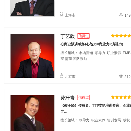
上海市
149
丁艺欣
信得过
心商业演讲教练(心智力×商业力×演讲力)
擅长领域： 市场营销 领导力 职业素养
EMB
家
情商
团队激励
北京市
312
孙汗青
信得过
《教子经》传播者、TTT技能培训专家、企业
导...
擅长领域： 领导力 职业素养 培训发展
版权T