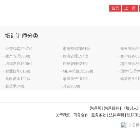
首页
上一页
培训讲师分类
·
经营战略
2247位
·
市场营销
2861位
·
研发管理
5
·
生产管理
888位
·
物流管理
157位
·
客户服务
8
·
培训发展
1606位
·
质量管理
424位
·
项目管理
8
·
职业技能
615位
·
MBA/总裁班
529位
·
国学/心理学
·
党政爱国
141位
·
家庭亲子
101位
·
健康养生
9
·
新技术
84位
·
其它
900位
淘课网
|
淘课百科
|
《培训人
关于我们
|
商务合作
|
服务条款
|
法律声明
|
隐私保
沪公网安