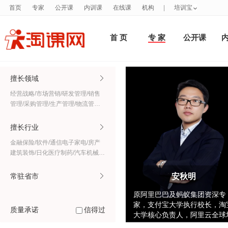
首页
专家
公开课
内训课
在线课
机构
|
培训宝
首 页
专 家
公开课
擅长领域

经营战略/市场营销/研发管理/销售
管理/采购管理/生产管理/物流管理/
客户服务/财务税务/人力资源/培训
发展/质量管理/项目管理/领导力/职
擅长行业

业素养/职业技能/MBA/总裁班/国学/
金融保险/软件/通信电子家电/房产
心理学/语言/行政/法规/党政爱国/家
建筑装饰/日化医疗制药/汽车机械制
庭亲子/健康养生/政经/新媒体/新技
造/文教体传媒/食品餐饮/批发零售/
术/其它
服装纺织/能源化工/交通仓储/休闲
常驻省市
安秋明

旅游住宿/家具厨卫/政府公共/农林
郭涛《采购管理技能提升》案例
4.
牧渔/美容形体行业/其它
原阿里巴巴及蚂蚁集团资深专
家，支付宝大学执行校长，淘
质量承诺
信得过
大学核心负责人，阿里云全球
李中生《《AI背景下企业营销共识与闭环增长》》案例
5.
训中心领衔专家