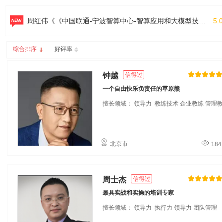
周红伟《《中国联通-宁波智算中心-智算应用和大模型技术应用实践案例实操》》案例
5.
综合排序
好评率
钟越
信得过
一个自由快乐负责任的草原熊
擅长领域： 领导力
教练技术
企业教练
管理
北京市
184
周士杰
信得过
最具实战和实操的培训专家
擅长领域： 领导力
执行力
领导力
团队管理