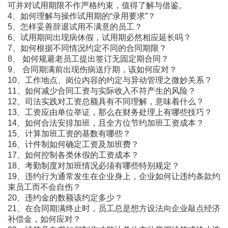
可并对试用期限不作严格约束，值得了解与借鉴。
4、如何理解与操作试用期的“录用要求”？
5、怎样妥善辞退试用不满意的员工？
6、试用期间出现病休假，试用期必然相应延长吗？
7、如何根据不同情况约定不同的合同期限？
8、 如何规避老员工提出签订无固定期合同？
9、 合同期满前出现伤病送疗期，该如何应对？
10、工作地点、岗位内容的约定与异动管理之微妙关系？
11、如何减少合同工资与实际收入不符产生的风险？
12、司法实践对工资总额具有不同理解，意味着什么？
13、工资应由单位举证，那么在财务处理上有哪些技巧？
14、如何合法安排加班，且全方位节约加班工资成本？
15、计算加班工资的基数有哪些？
16、计件制如何确定工资及加班费？
17、如何控制各类休假的工资成本？
18、考勤制度对加班情况必须有哪些特别规定？
19、违约行为通常发生在企业身上，企业如何让违约条款约
束员工而不会自伤？
20、违约金的数额该约定多少？
21、在合同期满终止时，员工总是想方设法向企业敲点经济
补偿金，如何应对？