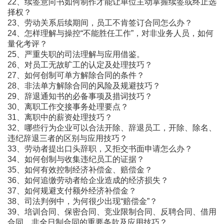
22、续签意向书如何制作才能让单位主动掌握续签或终止选
择权？
23、劳动关系后续期间，员工不肯签订合同怎么办？
24、怎样理解与操控“不能胜任工作”，对非业务人员，如何
量化考评？
25、严重失职的司法理解与应用借鉴。
26、对员工无故旷工的认定及处理技巧？
27、如何创制可单方解除合同的条件？
28、非法单方解除合同的风险及规避技巧？
29、辞退通知书的必备事项及措词技巧？
30、离职工作交接事务处理要点？
31、离职中的薪资处理技巧？
32、哪些行为企业可以合法开除、辞退员工，开除、除名、
违纪辞退三者的区别与应用技巧？
33、劳动者提出口头辞职，又拒交书面申请怎么办？
34、如何创制与收集违纪员工的证据？
35、如何有效控制经济补偿金、赔偿金？
36、如何追缴劳动者给企业造成的经济损失？
37、如何规避支付额外经济补偿金？
38、司法判例中，为何很少出现“赔偿金”？
39、培训合同、保密合同、竞业限制合同、反聘合同、借用
合同、非全日制合同的重要条款及应用技巧？