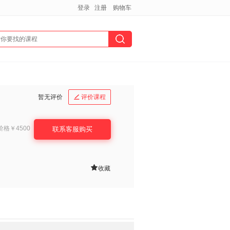
登录
注册
购物车
暂无评价
评价课程

价格
￥4500
联系客服购买

收藏