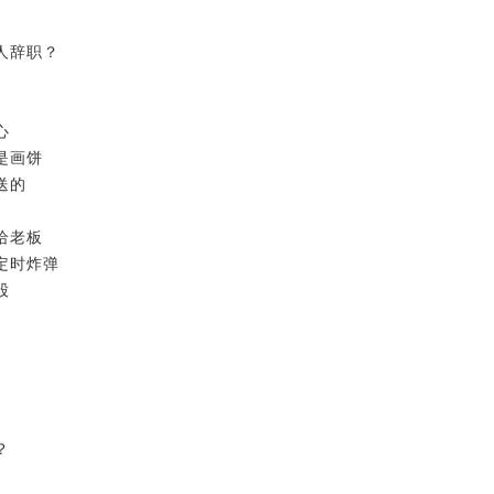
人辞职？
心
是画饼
送的
给老板
定时炸弹
股
？