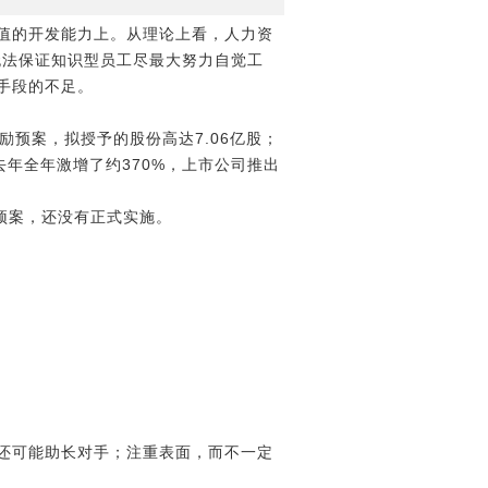
值的开发能力上。从理论上看，人力资
约无法保证知识型员工尽最大努力自觉工
手段的不足。
预案，拟授予的股份高达7.06亿股；
去年全年激增了约370%，上市公司推出
预案，还没有正式实施。
还可能助长对手；注重表面，而不一定