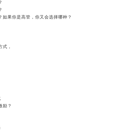
？
？
？如果你是高管，你又会选择哪种？
方式，
式
激励？
择