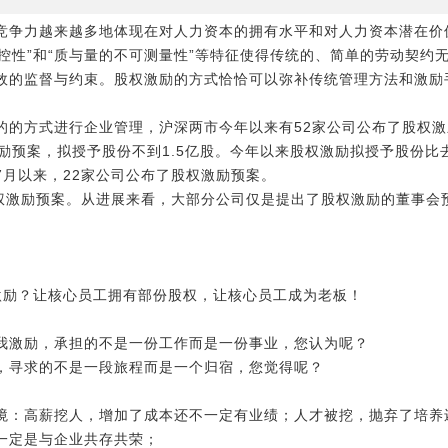
竞争力越来越多地体现在对人力资本的拥有水平和对人力资本潜在价
自控性”和“质与量的不可测量性”等特征使得传统的、简单的劳动契
效的监督与约束。股权激励的方式恰恰可以弥补传统管理方法和激励
的方式进行企业管理，沪深两市今年以来有52家公司公布了股权激励
励预案，拟授予股份不到1.5亿股。今年以来股权激励拟授予股份比
7月以来，22家公司公布了股权激励预案。
股权激励预案。从进展来看，大部分公司仅是提出了股权激励的董事会
激励？让核心员工拥有部份股权，让核心员工成为老板！
我激励，承担的不是一份工作而是一份事业，您认为呢？
，寻求的不是一段旅程而是一个归宿，您觉得呢？
境：高薪挖人，增加了成本还不一定有业绩；人才被挖，抛弃了培养
一定是与企业共存共荣；