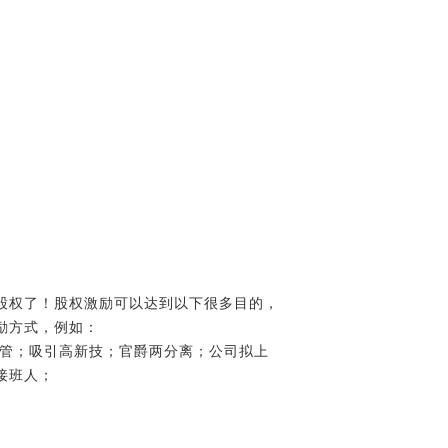
股权了！股权激励可以达到以下很多目的，
励方式，例如：
高管；吸引高新技；官爵两分离；公司拟上
接班人；