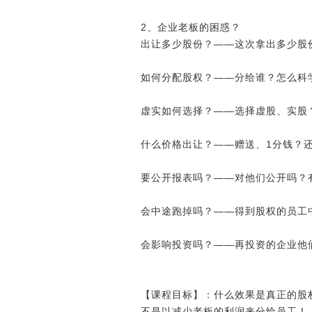
2、企业老板的困惑？
出让多少股份？――这次拿出多少股
如何分配股权？――分给谁？怎么科
虚实如何选择？――选择虚股、实股
什么价格出让？――赠送、1分钱？
要公开报表吗？――对他们公开吗？
会中途跑掉吗？――得到股权的员工
会影响投资吗？――再投资的企业他
【课程目标】：什么效果是真正的股
不是以减少老板的利润来分给员工！