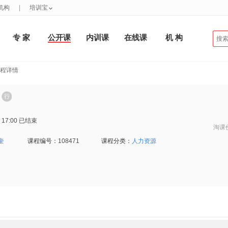
机构
|
培训宝
专 家
公开课
内训课
在线课
机 构
课程详情
 17:00
已结束
淘课
奎
课程编号：
108471
课程分类：
人力资源