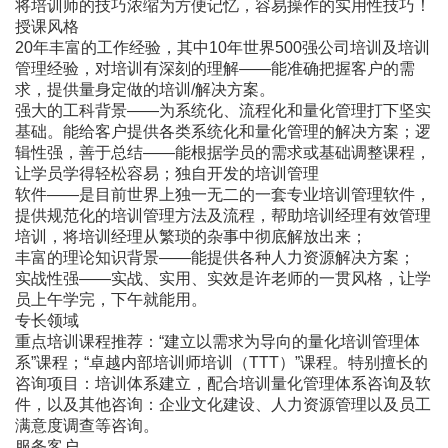
将培训师的技巧浓缩为方便记忆，容易操作的实用性技巧！
授课风格
20年丰富的工作经验，其中10年世界500强公司培训及培训
管理经验，对培训有深刻的理解――能准确把握客户的需
求，提供量身定做的培训/解决方案。
强大的工科背景――为系统化、流程化和量化管理打下坚实
基础。能给客户提供各类系统化和量化管理的解决方案；逻
辑性强，善于总结――能根据学员的需求或基础调整课程，
让学员学得轻松容易；独自开发的培训管理
软件――是目前世界上独一无二的一套专业培训管理软件，
提供规范化的培训管理方法及流程，帮助培训经理有效管理
培训，将培训经理从繁琐的杂事中彻底解放出来；
丰富的理论知识背景――能提供各种人力资源解决方案；
实战性强――实战、实用、实效是许老师的一贯风格，让学
员上午学完，下午就能用。
专长领域
重点培训课程推荐：“建立以需求为导向的量化培训管理体
系”课程；“卓越内部培训师培训（TTT）”课程。特别擅长的
咨询项目：培训体系建立，配合培训量化管理体系咨询及软
件，以及其他咨询：企业文化建设、人力资源管理以及员工
满意度调查等咨询。
服务客户