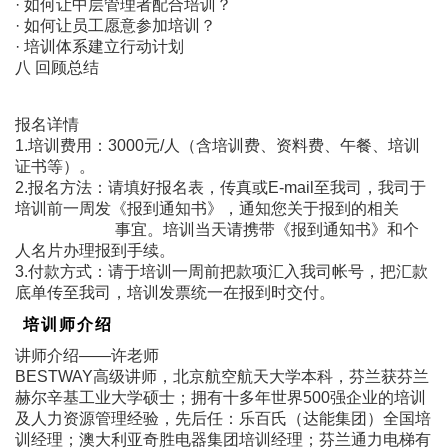
· 如何让中层管理者配合培训？
· 如何让员工愿意参加培训？
· 培训体系建立行动计划
八 回顾总结
报名详情
1.培训费用：3000元/人（含培训费、资料费、午餐、培训
证书等）。
2.报名方法：请填好报名表，传真或E-mail至我司，我司于
培训前一周发《报到通知书》，通知您关于报到的相关
事宜。培训当天请携带《报到通知书》和个
人名片办理报到手续。
3.付款方式：请于培训一周前把款项汇入我司帐号，把汇款
底单传至我司，培训发票统一在报到时交付。
培训师介绍
讲师介绍――许老师
BESTWAY高级讲师，北京航空航天大学本科，芬兰获芬兰
赫尔辛基工业大学硕士；拥有十多年世界500强企业的培训
及人力资源管理经验，先后任：乐百氏（达能集团）全国培
训经理；澳大利亚奇胜电器集团培训经理；芬兰通力电梯有