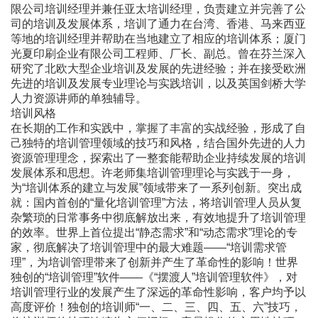
限公司培训经理并兼任亚太培训经理，负责建立并完善了公
司的培训及发展体系，培训了通力在台湾、香港、马来西亚
等地的培训经理并帮助在当地建立了相应的培训体系；厦门
光夏印刷企业有限公司工程师、厂长、副总。曾在芬兰深入
研究了北欧大型企业培训及发展的先进经验；并在接受欧洲
先进的培训及发展专业理论与实践培训，以及英国剑桥大学
人力资源讲师的单独辅导。
培训风格
在长期的工作和实践中，掌握了丰富的实战经验，形成了自
己独特的培训管理领域的技巧和风格，结合国外先进的人力
资源管理理念，探索出了一整套能帮助企业持续发展的培训
发展体系和思想。许老师集培训管理理论与实践于一身，
为“培训体系的建立与发展”领域带来了一系列创新。突出成
就：国内首创的“量化培训管理”方法，将培训管理人员从复
杂繁琐的日常事务中彻底解放出来，有效地提升了培训管理
的效率。世界上首位提出“静态需求”和“动态需求”理论的专
家，彻底解决了培训管理中的最大难题――“培训需求管
理”，为培训管理带来了创新并产生了革命性的影响！世界
独创的“培训管理”软件――《“摆渡人”培训管理软件》，对
培训管理行业的发展产生了深远的革命性影响，客户均予以
高度评价！独创的培训师“一、二、三、四、五、六”技巧，