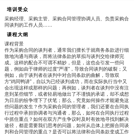
培训受众
采购经理、采购主管、采购合同管理协调人员、负责采购合
同谈判的工作人员……
课程大纲
课程背景
作为采购合同的谈判者，通常我们擅长于就商务条款进行细
致地沟通与商谈，而将法律条款的草拟与谈判交给律师完
成。这样的配合不可谓不精妙，但是，这也会引发一些问
题，例如由于律师的过度“严谨”，导致合同谈判的破裂；又
例如，由于谈判者在谈判中对合同条款的曲解，导致双
方“鸡同鸭讲”，自以为已经谈判成功，而在实际执行当中又
会出现这样或那样的问题；再例如，谈判者在谈判中没有注
意到某些细节，或者轻易地做出了不谨慎的承诺，却不成想
为日后的纷争埋下了伏笔；那么，究竟如何操作才能避免这
些问题的发生？作为采购合同的管理者，我们还要在合同执
行过程中承担协调者与沟通者，那么，如何在合同执行过程
中抓住重点？如何在双方产生争议时及时有效地寻找到解决
途径，都是需要我们思考的问题，如何从总体上把握合同谈
判和合同管理的重点？是否可以将法律和合同条款变成工作