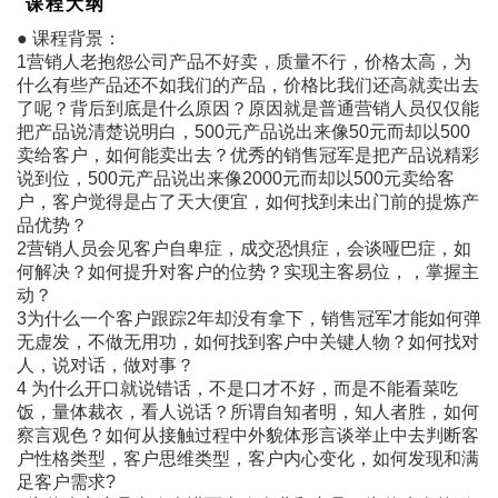
课程大纲
● 课程背景：
1营销人老抱怨公司产品不好卖，质量不行，价格太高，为
什么有些产品还不如我们的产品，价格比我们还高就卖出去
了呢？背后到底是什么原因？原因就是普通营销人员仅仅能
把产品说清楚说明白，500元产品说出来像50元而却以500
卖给客户，如何能卖出去？优秀的销售冠军是把产品说精彩
说到位，500元产品说出来像2000元而却以500元卖给客
户，客户觉得是占了天大便宜，如何找到未出门前的提炼产
品优势？
2营销人员会见客户自卑症，成交恐惧症，会谈哑巴症，如
何解决？如何提升对客户的位势？实现主客易位，，掌握主
动？
3为什么一个客户跟踪2年却没有拿下，销售冠军才能如何弹
无虚发，不做无用功，如何找到客户中关键人物？如何找对
人，说对话，做对事？
4 为什么开口就说错话，不是口才不好，而是不能看菜吃
饭，量体裁衣，看人说话？所谓自知者明，知人者胜，如何
察言观色？如何从接触过程中外貌体形言谈举止中去判断客
户性格类型，客户思维类型，客户内心变化，如何发现和满
足客户需求?