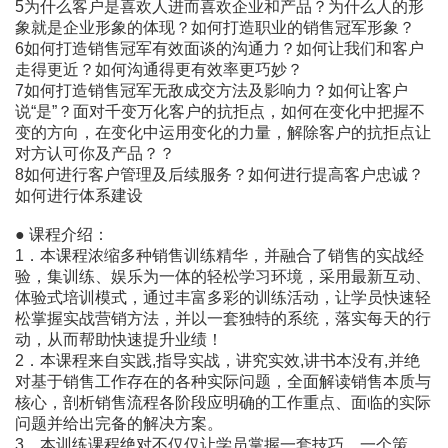
5为什么客户是喜欢人进而喜欢企业和产品？为什么人的形
象就是企业形象的体现？如何打造职业的销售冠军形象？
6如何打造销售冠军有效面谈的沟通力？如何让我们和客户
走得更近？如何沟通得更有效率更巧妙？
7如何打造销售冠军无敌成交方法及影响力？如何让客户
说“是”？面对千变万化客户的抗拒点，如何在变化中把握不
变的方向，在变化中运用变化的力量，解除客户的抗拒点让
对方认可你及产品？？
8如何进行客户管理及后续服务？如何进行提高客户忠诚？
如何进行体系建设
● 课程介绍：
1．本课程浓缩多种销售训练精华，并融合了销售的实战经
验，集训练、娱乐为一体的轻松学习环境，采用最新互动、
体验式培训模式，通过丰富多彩的训练活动，让学员快速轻
松掌握实战营销方法，并以一套独特的系统，落实每天的行
动，从而帮助快速提升业绩！
2．本课程来自实践,指导实战，讲究实效,讲书本没有,并绝
对基于销售工作存在的各种实际问题，全面解读销售本质与
核心，剖析销售流程各阶段应明确的工作重点、面临的实际
问题并给出完备的解决方案。
3．本训练课程绝对不仅仅让学员掌握一套技巧、一个策