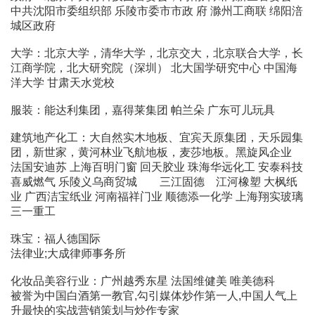
中共沈阳市委组织部 乐陵市委市市政 府 滁州工商联 绵阳涪
城区政府
大学：北京大学，清华大学，北京交大，北京联合大学，长
江商学院，北大研究院（深圳） 北大国学研究中心 中国海
洋大学 甘肃天水党校
服装：能达利集团，嘉得莱集团 帕兰朵 广东可儿玩具
建筑地产化工：大自然实木地板、宜宾天原集团，天乐园集
团，新世家，黄河林业飞航地板，麦莎地板。黑旋风企业
法国安迪苏 上海百明门窗 回天胶业 珠海华远化工 安泰科技
喜威燃气 乐陵义乌商贸城 三江固德 江河橡塑 大枫纸
业 广西洁宝纸业 河南福祥门业 顺德添一化学 上海翔实玻璃
三一重工
珠宝：福人德国际
法律业;大成律师事务所
化妆品美容行业：广州越秀东星 法国维健美 唯美德科
被誉为中国白酒第一教官,勾引媒体炒作第一人,中国人气上
升最快的实战营销策划与炒作专家