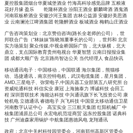
夏控股集团烟台华夏城堡酒业 竹海高科珍感觉品牌 五粮液
花好月缘 盈乐 乾隆杯酒业 汾阳王酒业 麒麟啤酒 酒鬼酒
河南双板桥酒业 安徽沙河王集团 吉林公益源 安徽好美思酒
业 云南澜沧江啤酒集团 乾隆醉酒业 板城酒业 梅鹤山庄酒业
广告咨询策划业：北京赞伯咨询(路长全老师的公司），世
邦联合广告（“林妹妹”陈晓旭董事长的公司），世邦和 北京
实力场策划 聚众传媒,中视金桥国际广告，北大纵横，北大
鼎立，支点国际教育贵州电视台 华夏智慧 云南日报报业集
团 成都大顺广告 北京路尚智达公关 当代经理人 食品快讯
移动通讯电子：中国移动，中国联通 海尔集团，熊猫移
动、迅捷通讯，南京控特电机，武汉电缆集团，星月集团，
AMD,三星电子、弥荣电子,中国兵器工业部第五八研究所 台
资威纶通科技 科信实业 康冠 上海施泰力 博诚科技 会田工
程 深圳普联技术 海能达科技 中兴通讯旗下长飞投资公司 康
铨机电 立德通讯 睿德电子 兴飞科技 中国亚太移动通信卫星
河南数字认证中心 高宝实业 三江航天集团 红阳机械厂 中
核集团浦原总公司 永宏电机范堤商贸 远东控股集团 诺典科
技 广州迪森家用锅炉 中航集团惠德风电 龙翔通讯
政府：北京中关村科技园管委会，河南郑州高新区管委会