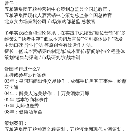
曾任：
五粮液集团五粮神营销中心策划总监兼全国总教官，
五粮液集团现代人酒营销中心策划总监兼全国总教官
北京实力场策划公司 市场策略部总监 总教官
多年实践经验和理论体系，在实践中总结出“霸位营销”和“多
维策划”"快者生存"“低成本营销及宣传””勾引媒体炒作”激发
主动口碑 异业打法 等原创性有效运作方法。
擅长：低成本营销策略制定/低成本宣传/新闻炒作/全程整体
策划/销售与渠道 / 市场研究/实战培训
舒国华作过什么?
主持或参与炒作案例
03年：皇阿玛闹出性交易炒作，成都手机黑客王事件，哈慈
双卡通
04年：醉美人选美炒作，十万美酒赠刀郎
05年:赵本衫商标事件
07年:大师也走秀
08年：健康酒革命
策划案例：
五粮液集团五粮神酒全程策划，五粮液集团现代人酒策划，