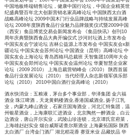
中国地板终端销售论坛，健康中国行论坛，中国企业精英世
纪盛典暨百年北大创新营销名家高峰论坛 中国陕西太白酒
战略高峰论坛 2009中国木门行业品牌战略与持续发展高峰
论坛 2008年度陕西食品行业魅力品牌颁奖仪式暨2009中国
（西安）食品博览交易会新闻发布会 《食品快讯》创刊10
周年庆典暨陕西食品大典开编仪式 沙河封坛酒上市发布会
中国实友会宁波论坛 吉林公益源上市发布会 中国实友会x新
疆论坛 中国实友会苏州论坛 中国酒业（昆明）高峰论坛 中
国实友会上海论坛 青岛西格玛总裁班 天智集团10周年大会
中国实友会郑州论坛 中国实友会温州论坛 华夏智慧企业家
论坛（2009 2010） 上海总裁营销峰会（2010） 陕西首届
食品行业发展论坛（2010） 当代经理人杂志新领军俱乐部
论坛（2010） 2010中国白酒行业高峰论（2010）
酒水快消业：五粮液，茅台多个事业部，华泽集团 金六福
酒业 珠江啤酒，天龙黄鹤楼酒业,香港国威酒业, 扬子江乳
业，内蒙九峰山酒业，石家庄国海酒业，河北汇特集团，温
州银星酒业，上海康联汇进酒业，北京陶然一醉酒业，白云
边酒业，唐山开尔实业，武陵山珍连锁，北京谭氏官府菜，
上海雄赳赳实业 烟台威斯诺查尔斯酒业 上海豪拓国际 陕西
太白酒厂 台湾金门酒厂 湖北稻花香 赛亚米业 品藏饮品 华