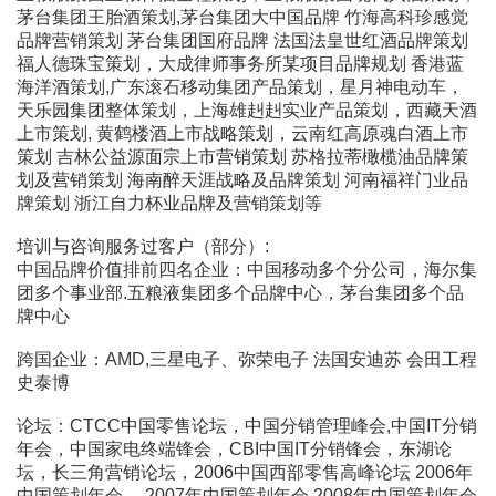
茅台集团王胎酒策划,茅台集团大中国品牌 竹海高科珍感觉
品牌营销策划 茅台集团国府品牌 法国法皇世红酒品牌策划
福人德珠宝策划，大成律师事务所某项目品牌规划 香港蓝
海洋酒策划,广东滚石移动集团产品策划，星月神电动车，
天乐园集团整体策划，上海雄赳赳实业产品策划，西藏天酒
上市策划, 黄鹤楼酒上市战略策划，云南红高原魂白酒上市
策划 吉林公益源面宗上市营销策划 苏格拉蒂橄榄油品牌策
划及营销策划 海南醉天涯战略及品牌策划 河南福祥门业品
牌策划 浙江自力杯业品牌及营销策划等
培训与咨询服务过客户（部分）:
中国品牌价值排前四名企业：中国移动多个分公司，海尔集
团多个事业部.五粮液集团多个品牌中心，茅台集团多个品
牌中心
跨国企业：AMD,三星电子、弥荣电子 法国安迪苏 会田工程
史泰博
论坛：CTCC中国零售论坛，中国分销管理峰会,中国IT分销
年会，中国家电终端锋会，CBI中国IT分销锋会，东湖论
坛，长三角营销论坛，2006中国西部零售高峰论坛 2006年
中国策划年会， 2007年中国策划年会 2008年中国策划年会