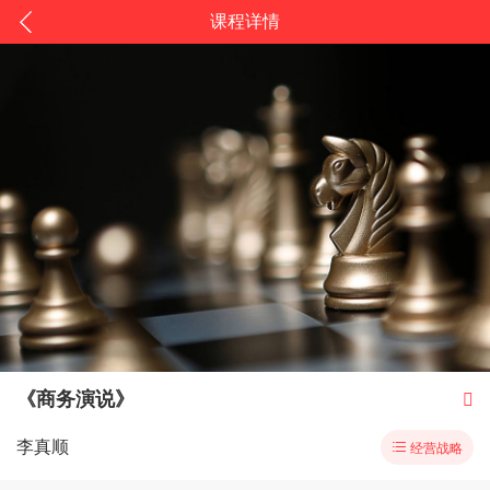
课程详情
《商务演说》

李真顺

经营战略