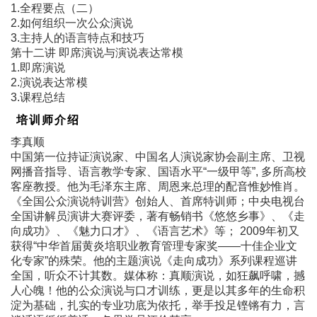
1.全程要点（二）
2.如何组织一次公众演说
3.主持人的语言特点和技巧
第十二讲 即席演说与演说表达常模
1.即席演说
2.演说表达常模
3.课程总结
培训师介绍
李真顺
中国第一位持证演说家、中国名人演说家协会副主席、卫视
网播音指导、语言教学专家、国语水平“一级甲等”, 多所高校
客座教授。他为毛泽东主席、周恩来总理的配音惟妙惟肖。
《全国公众演说特训营》创始人、首席特训师；中央电视台
全国讲解员演讲大赛评委，著有畅销书《悠悠乡事》、《走
向成功》、《魅力口才》、《语言艺术》等； 2009年初又
获得“中华首届黄炎培职业教育管理专家奖――十佳企业文
化专家”的殊荣。他的主题演说《走向成功》系列课程巡讲
全国，听众不计其数。媒体称：真顺演说，如狂飙呼啸，撼
人心魄！他的公众演说与口才训练，更是以其多年的生命积
淀为基础，扎实的专业功底为依托，举手投足铿锵有力，言