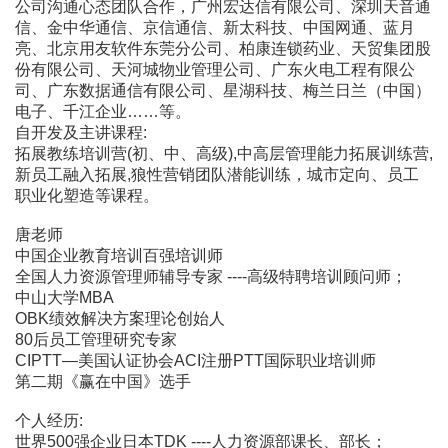
公司沟通心态团队合作，广州宏达信有限公司、深圳天音通
信、金中华通信、京信通信、新太科技、中国网通、蓝月
亮、北京用友软件东莞分公司、柏康连锁药业、天贸集团股
份有限公司、天河城物业管理公司、广东火电工程有限公
司、广东数据通信有限公司、星湖科技、梅兰日兰（中国）
电子、千江企业……等。
自开发及主讲课程:
拓展教练培训营(初、中、高级),中高层管理能力拓展训练营,
新员工融入拓展,狼性营销团队潜能训练，城市定向、员工
职业化塑造等课程。
唐老师
中国企业教育培训百强培训师
全国人力资源管理师辅导专家 ----高级特聘培训顾问师；
中山大学MBA
OBK绩效解决方案理论创始人
80后员工管理研究专家
CIPTT―美国认证协会ACI注册PTT国际职业培训师
第二期《赢在中国》选手
个人经历:
世界500强企业日本TDK ----人力资源部课长、部长；