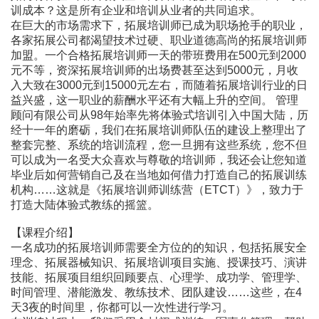
训成本？这是所有企业和培训从业者的共同追求。
在巨大的市场需求下，拓展培训师已成为职场抢手的职业，
各家拓展公司都渴望技术过硬、职业道德高尚的拓展培训师
加盟。一个合格拓展培训师一天的带班费用在500元到2000
元不等，资深拓展培训师的出场费甚至达到5000元，月收
入大致在3000元到15000元左右，而随着拓展培训行业的日
益兴盛，这一职业的薪酬水平还有大幅上升的空间。 管理
顾问有限公司从98年始率先将体验式培训引入中国大陆，历
经十一年的磨砺，我们在拓展培训师队伍的建设上整理出了
整套完整、系统的培训流程，您一旦拥有这些系统，您不但
可以成为一名受大众喜欢与尊敬的培训师，我还会让您知道
毕业后如何营销自己及在当地如何借力打造自己的拓展训练
机构……这就是《拓展培训师训练营（ETCT）》，致力于
打造大陆体验式教练的摇篮。
【课程介绍】
一名成功的拓展培训师需要全方位的的知识，包括拓展安全
理念、拓展器械知识、拓展培训项目实施、授课技巧、演讲
技能、拓展项目组织回顾要点、心理学、成功学、管理学、
时间管理、潜能激发、教练技术、团队建设……这些，在4
天3夜的时间里，你都可以一次性进行学习。