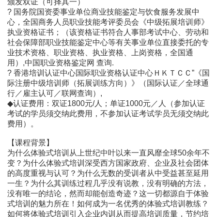
颁发双证（可择其一）
? 国务院国资委事业单位商业技能鉴定与饮食服务发展中
心，全国商务人员职业技能考评委员会《中级拓展培训师》
执业资格证书；（该资格证书符合人事部考试中心、劳动和
社会保障部职业技能鉴定中心等有关事业单位直接委托的专
业技术资格、职业资格、执业资格、上岗资格，全国通
用）,中国职业资格鉴定网 查询.
? 香港培训认证中心国际职业资格认证中心ＨＫＴＣＣ”《国
际注册中级培训师（拓展训练方向）》（国际认证／全球通
行／雇主认可／联网查询）,
◆认证费用：双证1800元/人；单证1000元／人（参加认证
考试的学员须交纳此费用，不参加认证考试学员无须交纳此
费用）。
【课程背景】
为什么体验式培训从上世纪中叶以来一直风靡全球50余年不
变？为什么体验式培训深受西方国家政府、企业及社会团体
的高度重视与认可？为什么无数的受训者从中受益甚至延用
一生？为什么其训练过程几乎没有说教，没有明确的方法，
没有唯一的结论，然而却能创造奇迹？这一切都源自于体验
式培训的魅力所在！如何成为一名优秀的体验式培训教练？
如何将体验式培训引入企业内训从而提高培训质量，节约培