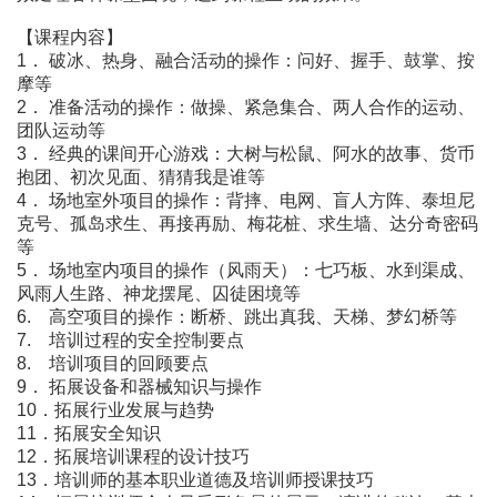
【课程内容】
1． 破冰、热身、融合活动的操作：问好、握手、鼓掌、按
摩等
2． 准备活动的操作：做操、紧急集合、两人合作的运动、
团队运动等
3． 经典的课间开心游戏：大树与松鼠、阿水的故事、货币
抱团、初次见面、猜猜我是谁等
4． 场地室外项目的操作：背摔、电网、盲人方阵、泰坦尼
克号、孤岛求生、再接再励、梅花桩、求生墙、达分奇密码
等
5． 场地室内项目的操作（风雨天）：七巧板、水到渠成、
风雨人生路、神龙摆尾、囚徒困境等
6. 高空项目的操作：断桥、跳出真我、天梯、梦幻桥等
7. 培训过程的安全控制要点
8. 培训项目的回顾要点
9． 拓展设备和器械知识与操作
10．拓展行业发展与趋势
11．拓展安全知识
12．拓展培训课程的设计技巧
13．培训师的基本职业道德及培训师授课技巧