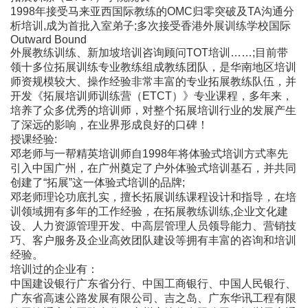
1998年接受马来亚西国际教练的OMC归零突破及TA沟通分
析培训,成为首批入室弟子;多次接受香港外展训练学校国际
Outward Bound
外展教练训练、新加坡培训咨询顾问TOT培训……;目前带
领十多位拓展训练专业教练组成教练团队，是华南地区培训
师资规模较大、操作经验非常丰富的专业拓展教练队伍，并
开发《拓展培训师训练营（ETCT）》专业课程，多年来，
培养了众多优秀的培训师，对整个拓展培训行业的发展产生
了深远的影响，在业界形成良好的口碑！
授课经验:
邓老师与一帮精英培训师自1998年将体验式培训方式率先
引入中国广州，在广州奠定了户外体验式培训基石，并共同
创建了“拓展”这一体验式培训的品牌;
邓老师理论功底扎实，擅长拓展训练课程设计和指导，在培
训领域拥有多年的工作经验，在拓展教练训练,企业文化建
设、人力资源管理开发、中高层管理人员领导能力、营销技
巧、客户服务及企业高效团队建设等拥有丰富的咨询和培训
经验。
培训过的企业有：
中国建设银行广东省分行、中国工商银行、中国人民银行、
广东省高速公路发展有限公司、吉之岛、广东华讯工程有限