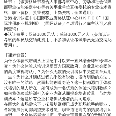
证书；（该资格证书符合人事部考试中心、劳动和社会保障
部职业技能鉴定中心等有关事业单位直接委托的专业技术资
格、职业资格、执业资格、上岗资格，全国通用）
香港培训认证中心国际职业资格认证中心ＨＫＴＣＣ”《国
际注册职业规划师》（国际认证／全球通行／雇主认可／联
网查询） 。
◆认证费用：双证1800元/人；单证1000元／人（参加认证
考试的学员须交纳此费用，不参加认证考试学员无须交纳此
费用）。
【课程背景】
为什么体验式培训从上世纪中叶以来一直风靡全球50余年不
变？为什么体验式培训深受西方国家政府、企业及社会团体
的高度重视与认可？为什么无数的受训者从中受益甚至延用
一生？为什么其训练过程几乎没有说教，没有明确的方法，
没有唯一的结论，然而却能创造奇迹？这一切都源自于体验
式培训的魅力所在！如何成为一名优秀的体验式培训教练？
如何将体验式培训引入企业内训从而提高培训质量，节约培
训成本？这是所有企业和培训从业者的共同追求。
在巨大的市场需求下，拓展培训师已成为职场抢手的职业，
各家拓展公司都渴望技术过硬、职业道德高尚的拓展培训师
加盟。一个合格拓展培训师一天的带班费用在500元到2000