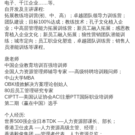
电子、千江企业……等。
自开发及主讲课程:
拓展教练培训营(初、中、高）；卓越团队领导力训练营；
团队建设；目标100%达成；教练技术；孔子文化植入企
业；中高层管理能力拓展训练营；新员工融入拓展；感恩教
育植入企业文化；新员工融入拓展；狼性营销团队潜能训
练；城市定向；员工职业化塑造，卓越团队训练营；销售人
员潜能训练等课程。
唐老师
中国企业教育培训百强培训师
全国人力资源管理师辅导专家 ----高级特聘培训顾问师；
中山大学MBA
OBK绩效解决方案理论创始人
80后员工管理研究专家
CIPTT―美国认证协会ACI注册PTT国际职业培训师
第二期《赢在中国》选手
个人经历:
世界500强企业日本TDK ----人力资源部课长、部长；
香港卫仕皮具 ----人力资源高级主管、经理；
香港毅俊集团 ----管理者代表、人力资源总监；