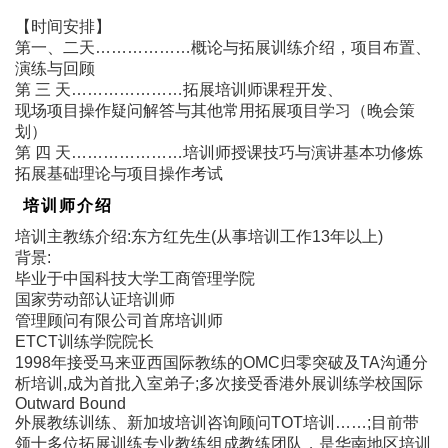
【时间安排】
第一、二天………………概论与拓展训练介绍，项目布置、
演练与回顾
第 三 天…………………拓展培训师课程开发、
现场项目操作疑问解答与其他常用拓展项目学习（晚会策
划）
第 四 天…………………培训师授课技巧与演讲基本功修炼
拓展基础理论与项目操作考试
培训师介绍
培训主教练介绍:东方红先生(从事培训工作13年以上)
背景:
毕业于中国科技大学工商管理学院
国家劳动部认证培训师
管理顾问有限公司首席培训师
ETCT训练学院院长
1998年接受马来亚西国际教练的OMC归零突破及TA沟通分
析培训,成为首批入室弟子;多次接受香港外展训练学校国际
Outward Bound
外展教练训练、新加坡培训咨询顾问TOT培训……;目前带
领十多位拓展训练专业教练组成教练团队，是华南地区培训