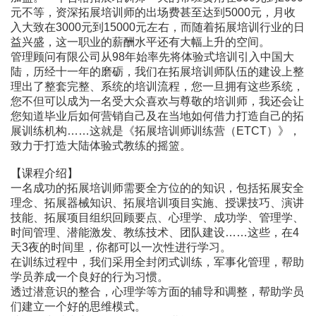
元不等，资深拓展培训师的出场费甚至达到5000元，月收
入大致在3000元到15000元左右，而随着拓展培训行业的日
益兴盛，这一职业的薪酬水平还有大幅上升的空间。
管理顾问有限公司从98年始率先将体验式培训引入中国大
陆，历经十一年的磨砺，我们在拓展培训师队伍的建设上整
理出了整套完整、系统的培训流程，您一旦拥有这些系统，
您不但可以成为一名受大众喜欢与尊敬的培训师，我还会让
您知道毕业后如何营销自己及在当地如何借力打造自己的拓
展训练机构……这就是《拓展培训师训练营（ETCT）》，
致力于打造大陆体验式教练的摇篮。
【课程介绍】
一名成功的拓展培训师需要全方位的的知识，包括拓展安全
理念、拓展器械知识、拓展培训项目实施、授课技巧、演讲
技能、拓展项目组织回顾要点、心理学、成功学、管理学、
时间管理、潜能激发、教练技术、团队建设……这些，在4
天3夜的时间里，你都可以一次性进行学习。
在训练过程中，我们采用全封闭式训练，军事化管理，帮助
学员养成一个良好的行为习惯。
透过潜意识的整合，心理学等方面的辅导和调整，帮助学员
们建立一个好的思维模式。