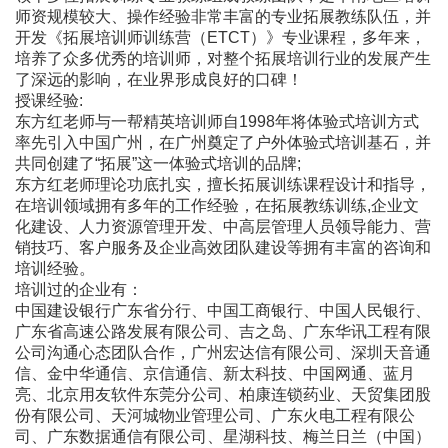
师资规模较大、操作经验非常丰富的专业拓展教练队伍，并
开发《拓展培训师训练营（ETCT）》专业课程，多年来，
培养了众多优秀的培训师，对整个拓展培训行业的发展产生
了深远的影响，在业界形成良好的口碑！
授课经验:
东方红老师与一帮精英培训师自1998年将体验式培训方式
率先引入中国广州，在广州奠定了户外体验式培训基石，并
共同创建了“拓展”这一体验式培训的品牌;
东方红老师理论功底扎实，擅长拓展训练课程设计和指导，
在培训领域拥有多年的工作经验，在拓展教练训练,企业文
化建设、人力资源管理开发、中高层管理人员领导能力、营
销技巧、客户服务及企业高效团队建设等拥有丰富的咨询和
培训经验。
培训过的企业有：
中国建设银行广东省分行、中国工商银行、中国人民银行、
广东省高速公路发展有限公司、吉之岛、广东华讯工程有限
公司沟通心态团队合作，广州宏达信有限公司、深圳天音通
信、金中华通信、京信通信、新太科技、中国网通、蓝月
亮、北京用友软件东莞分公司、柏康连锁药业、天贸集团股
份有限公司、天河城物业管理公司、广东火电工程有限公
司、广东数据通信有限公司、星湖科技、梅兰日兰（中国）