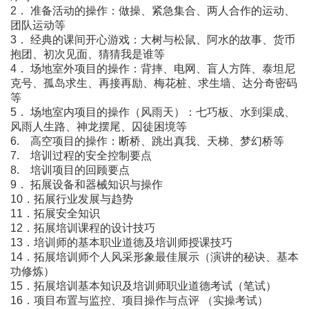
2． 准备活动的操作：做操、紧急集合、两人合作的运动、
团队运动等
3． 经典的课间开心游戏：大树与松鼠、阿水的故事、货币
抱团、初次见面、猜猜我是谁等
4． 场地室外项目的操作：背摔、电网、盲人方阵、泰坦尼
克号、孤岛求生、再接再励、梅花桩、求生墙、达分奇密码
等
5． 场地室内项目的操作（风雨天）：七巧板、水到渠成、
风雨人生路、神龙摆尾、囚徒困境等
6. 高空项目的操作：断桥、跳出真我、天梯、梦幻桥等
7. 培训过程的安全控制要点
8. 培训项目的回顾要点
9． 拓展设备和器械知识与操作
10．拓展行业发展与趋势
11．拓展安全知识
12．拓展培训课程的设计技巧
13．培训师的基本职业道德及培训师授课技巧
14．拓展培训师个人风采形象最佳展示（演讲的秘诀、基本
功修炼）
15．拓展培训基本知识及培训师职业道德考试（笔试）
16．项目布置与监控、项目操作与点评 （实操考试）