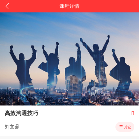
课程详情
高效沟通技巧

刘文鼎

其它