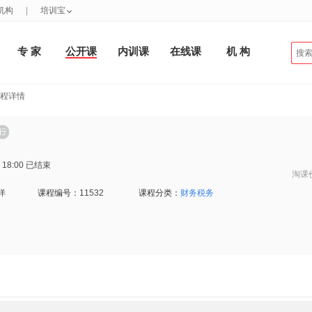
机构
|
培训宝
专 家
公开课
内训课
在线课
机 构
课程详情
 18:00
已结束
淘课
洋
课程编号：
11532
课程分类：
财务税务