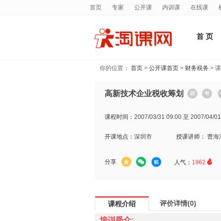
首页
专家
公开课
内训课
在线课
首 页
你的位置：
首页
>
公开课首页
>
财务税务
> 
高新技术企业税收筹划
课程时间：
2007/03/31 09:00 至 2007/04/01
开课地点：
深圳市
授课讲师：
曹海

分享
人气：
1962
评价详情(0)
课程介绍
培训受众: