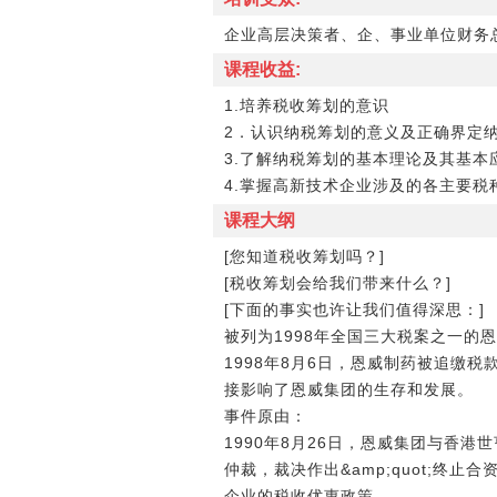
企业高层决策者、企、事业单位财务
课程收益:
1.培养税收筹划的意识
2．认识纳税筹划的意义及正确界定
3.了解纳税筹划的基本理论及其基本
4.掌握高新技术企业涉及的各主要税
课程大纲
[您知道税收筹划吗？]
[税收筹划会给我们带来什么？]
[下面的事实也许让我们值得深思：]
被列为1998年全国三大税案之一的
1998年8月6日，恩威制药被追缴税
接影响了恩威集团的生存和发展。
事件原由：
1990年8月26日，恩威集团与香港
仲裁，裁决作出&amp;quot;终
企业的税收优惠政策。