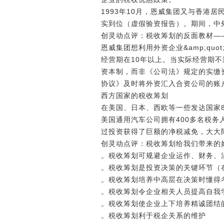
1993年10月，恩威集团又与香港
实到位（虚假验资报告）。期间，中
创灵动点评：税收筹划的反面教材―
恩威集团想利用外资企业&amp;qu
经营期在10年以上。当实际经营期
资本制，而非《公司法》规定的实缴
协议》及时将外资汇入合资公司的账
西方国家的税收筹划
在美国、日本、西欧等一些发达国家
美国通用汽车公司拥有400多名税
过投资获得了巨额的净税减免，大大
创灵动点评：税收筹划给我们带来的
。税收筹划可规避企业运作、财务、
。税收筹划是投资决策的关键环节（
。税收筹划培养中高层在决策时懂得
。税收筹划令企业相关人员提高自我
。税收筹划使企业上下培养精诚团结
。税收筹划利于税企关系的维护