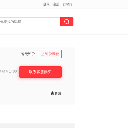
登录
注册
购物车
暂无评价
评价课程

价格
￥1400
联系客服购买

收藏