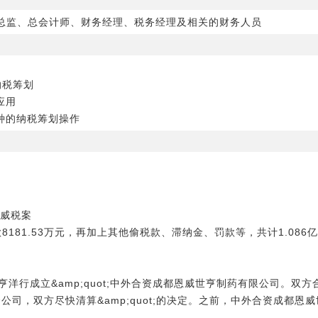
总监、总会计师、财务经理、税务经理及相关的财务人员
纳税筹划
应用
种的纳税筹划操作
恩威税案
款8181.53万元，再加上其他偷税款、滞纳金、罚款等，共计1.0
世亨洋行成立&amp;quot;中外合资成都恩威世亨制药有限公司。
止合资公司，双方尽快清算&amp;quot;的决定。之前，中外合资成